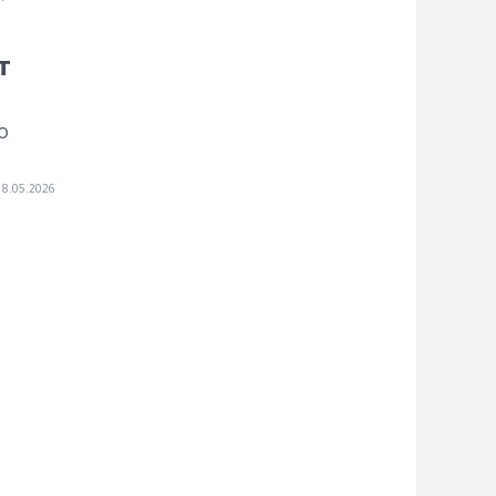
т
о
18.05.2026