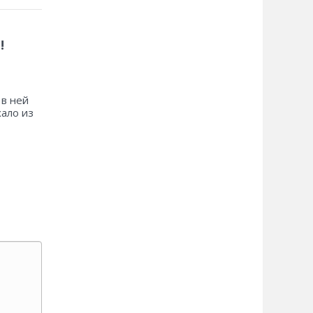
!
 в ней
хало из