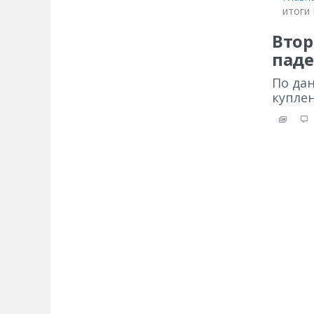
итоги 
Втор
паде
По дан
куплен