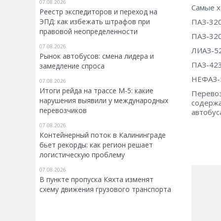
07.08.2026
Самые х
Реестр экспедиторов и переход на
ПАЗ-320
ЭПД: как избежать штрафов при
правовой неопределенности
ПАЗ-320
07.08.2026
ЛИАЗ-52
Рынок автобусов: смена лидера и
ПАЗ-423
замедление спроса
НЕФАЗ-
07.08.2026
Итоги рейда на трассе М-5: какие
Перевоз
нарушения выявили у международных
содержа
перевозчиков
автобус
07.08.2026
Контейнерный поток в Калининграде
бьет рекорды: как регион решает
логистическую проблему
07.08.2026
В пункте пропуска Кяхта изменят
схему движения грузового транспорта