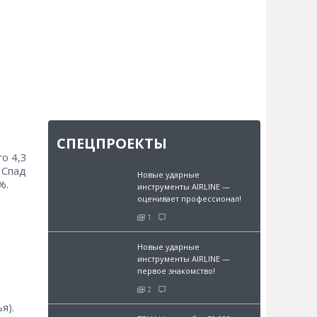
СПЕЦПРОЕКТЫ
о 4,3
 Спад
Новые ударные
%.
инструменты AIRLINE —
оценивает профессионал!
1
Новые ударные
инструменты AIRLINE —
первое знакомство!
2
я).