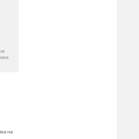
и
ов
ики.
зка на