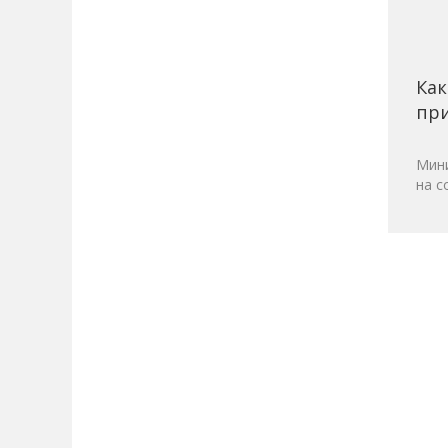
Как
при
Мини
на с