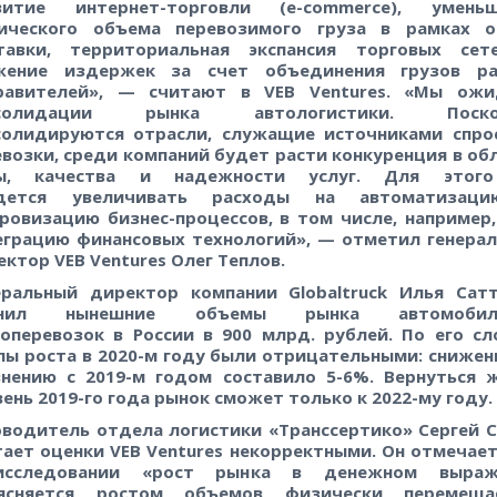
витие интернет-торговли (e-commerce), уменьш
ического объема перевозимого груза в рамках о
тавки, территориальная экспансия торговых сет
жение издержек за счет объединения грузов ра
равителей», — считают в VEB
Ventures. «Мы ож
нсолидации рынка автологиcтики. Поско
солидируются отрасли, служащие источниками спро
евозки, среди компаний будет расти конкуренция в об
ы, качества и надежности услуг. Для этог
дется увеличивать расходы на автоматизац
ровизацию бизнес-процессов, в том числе, например,
еграцию финансовых технологий», — отметил генера
ектор VEB
Ventures Олег Теплов.
еральный директор компании Globaltruck Илья Сат
енил нынешние объемы рынка автомобил
зоперевозок в России в 900
млрд. рублей. По его сл
пы роста в 2020-м году были отрицательными: снижен
внению с 2019-м годом составило 5-6%. Вернуться 
ень 2019-го года рынок сможет только к 2022-му году.
оводитель отдела логистики «Транссертико» Сергей 
тает оценки VEB
Ventures некорректными. Он отмечает
сследовании «рост рынка в денежном выраж
ясняется ростом объемов физически перемеща