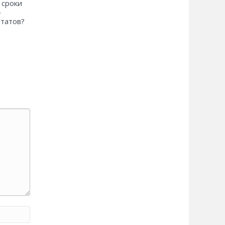
 сроки
»
ьтатов?