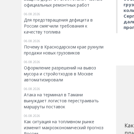
гру
официальных ремонтных работ
кол
06.08.2026
Сер
Для предотвращения дефицита в
дал
России смягчили требования к
про
качеству топлива
06.08.2026
Почему в Краснодарском крае рухнули
продажи новых грузовиков
06.08.2026
Оформление разрешений на вывоз
мусора и стройотходов в Москве
автоматизировали
06.08.2026
Атака на терминал в Тамани
вынуждает логистов перестраивать
маршруты поставок
06.08.2026
Как ситуация на топливном рынке
Как
изменит макроэкономический прогноз
при
России