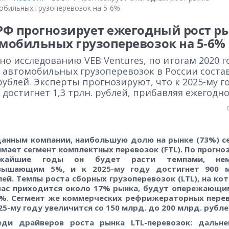
обильных грузоперевозок на 5-6%
РФ прогнозирует ежегодный рост р
мобильных грузоперевозок на 5-6%
но исследованию VEB Ventures, по итогам 2020 г
 автомобильных грузоперевозок в России соста
рублей. Эксперты прогнозируют, что к 2025-му г
достигнет 1,3 трлн. рублей, прибавляя ежегодно
данным компании, наибольшую долю на рынке (73%) с
мает сегмент комплектных перевозок (FTL). По прогноз
жайшие годы он будет расти темпами, нем
вышающим 5%, и к 2025-му году достигнет 900
ей. Темпы роста сборных грузоперевозок (LTL), на ко
час приходится около 17% рынка, будут опережающ
1%. Сегмент же коммерческих рефрижераторных пере
25-му году увеличится со 150
млрд. до 200
млрд. рубле
еди драйверов роста рынка LTL-перевозок: дальн