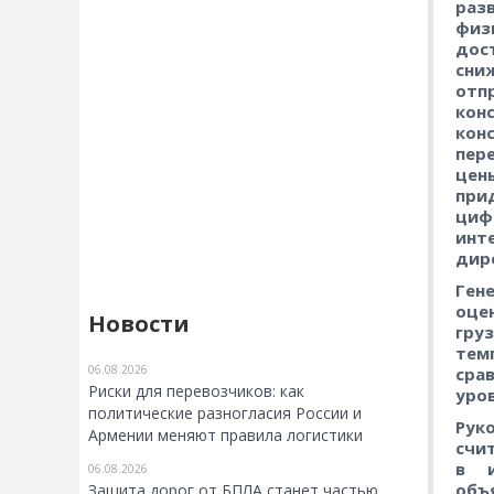
раз
физ
дос
сни
отп
ко
кон
пер
цен
при
циф
инт
дир
Ген
оц
Новости
гру
тем
06.08.2026
сра
Риски для перевозчиков: как
уров
политические разногласия России и
Рук
Армении меняют правила логистики
счи
в и
06.08.2026
объ
Защита дорог от БПЛА станет частью