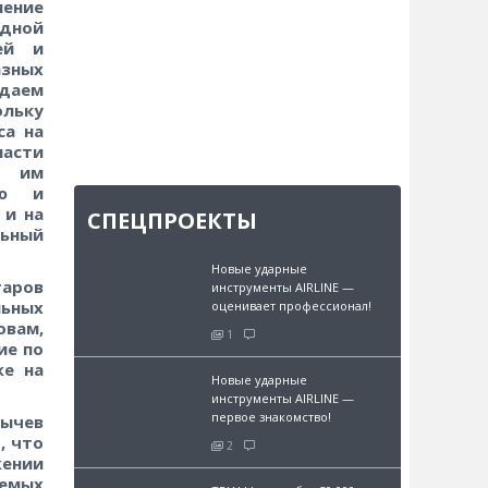
ение
дной
ей и
зных
идаем
льку
са на
ласти
о им
ию и
 и на
СПЕЦПРОЕКТЫ
льный
Новые ударные
таров
инструменты AIRLINE —
ьных
оценивает профессионал!
овам,
1
ие по
же на
Новые ударные
инструменты AIRLINE —
первое знакомство!
Сычев
, что
2
ении
емых