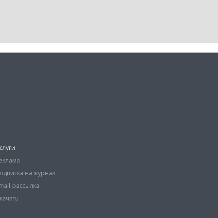
слуги
еклама
одписка на журнал
mail-рассылка
качать