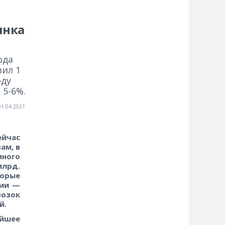
ынка
ода
вил 1
оду
 5-6%.
01.04.2021
ейчас
ам, в
ного
млрд.
торые
ими —
возок
й.
ейшее