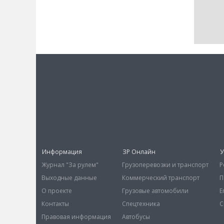
Информация
ЗР Онлайн
У
Журнал "За рулем"
Грузоперевозки и транспорт
Р
Выходные данные
Коммерческий транспорт
П
О проекте
Грузовые автомобили
E
Контакты
Спецтехника
С
Правовая информация
Автобусы