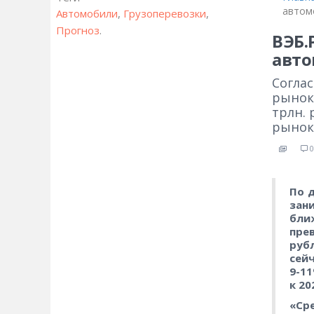
автом
Автомобили
,
Грузоперевозки
,
Прогноз
.
ВЭБ.
авто
Соглас
рынок
трлн. 
рынок 
0
По 
зани
бли
пре
рубл
сей
9-1
к 20
«Ср