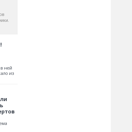
ов
ики.
!
 в ней
хало из
 ли
ь
ертов
ема