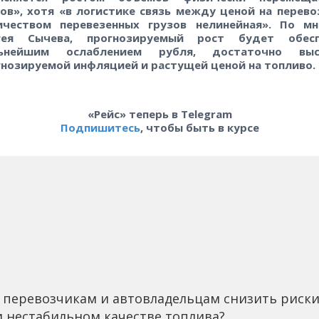
зов», хотя «в логистике связь между ценой на перево
ичеством перевезенных грузов нелинейная». По м
гея Сычева, прогнозируемый рост будет обесп
ьнейшим ослаблением рубля, достаточно выс
гнозируемой инфляцией и растущей ценой на топливо.
«Рейс» теперь в Telegram
Подпишитесь
, чтобы быть в курсе
 перевозчикам и автовладельцам снизить риск
 нестабильном качестве топлива?