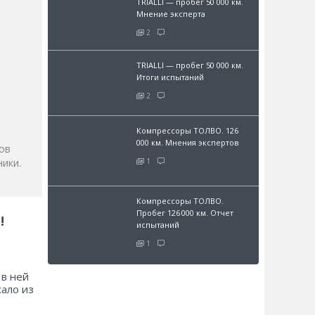
TRIALLI — пробег 50 000 км.
Мнение эксперта
2
TRIALLI — пробег 50 000 км.
Итоги испытаний
и
2
Компрессоры ТОЛВО. 126
000 км. Мнения экспертов
ов
1
ики.
Компрессоры ТОЛВО.
Пробег 126 000 км. Отчет
!
испытаний
1
 в ней
хало из