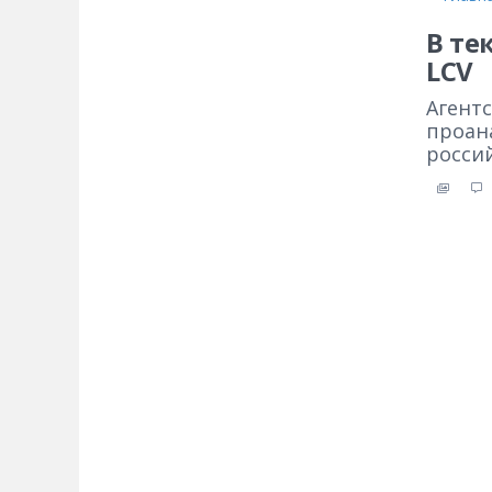
В те
LCV
Агентс
проан
росси