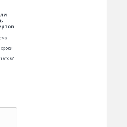
 ли
ь
ертов
ема
 сроки
»
ьтатов?