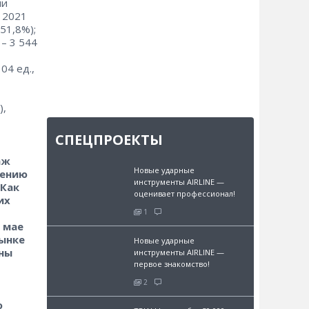
ли
й 2021
(51,8%);
 – 3 544
04 ед.,
),
СПЕЦПРОЕКТЫ
аж
Новые ударные
нению
инструменты AIRLINE —
 Как
оценивает профессионал!
их
1
 мае
рынке
Новые ударные
ны
инструменты AIRLINE —
первое знакомство!
2
ю