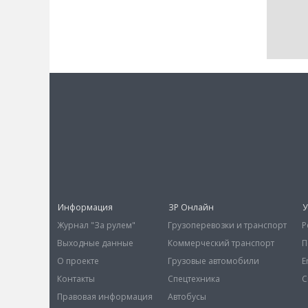
Информация
ЗР Онлайн
У
Журнал "За рулем"
Грузоперевозки и транспорт
Р
Выходные данные
Коммерческий транспорт
П
О проекте
Грузовые автомобили
E
Контакты
Спецтехника
С
Правовая информация
Автобусы