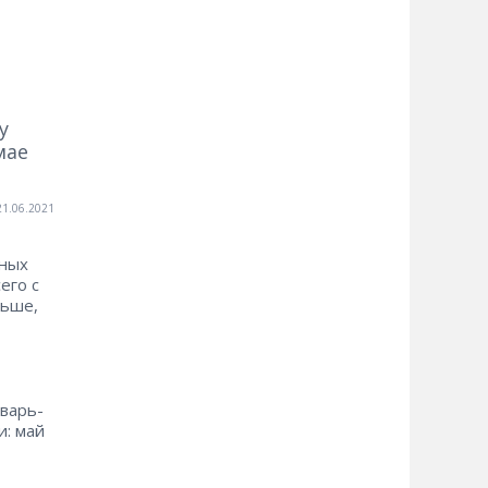
у
мае
21.06.2021
тных
его с
льше,
нварь-
и: май