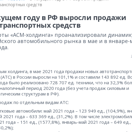
ранспортных средств
кущем году в РФ выросли продажи
транспортных средств
рты «АСМ-холдинга» проанализировали динамик
йского автомобильного рынка в мае и в январе-
ода.
ым холдинга, в мае 2021 года продажи новых автотранспор
 (АТС) в России выросли на 101,1% и составили 143 892 ед. Вс
года было реализовано 728 707 ед. техники, что на 32,3% бо
аналогичный период 2020 года (без учета продаж силовым и
тическим структурам в РФ).
родаж по отдельным видам АТС:
гковые автомобили: май 2021 года – 123 949 ед., (104,9%), я
й 2021 года – 633 369 ед., (31,2%). В том числе электромобил
21 года – 151 ед., (1577,8%), январь-май 2021 года – 649 ед.,
30,2%);