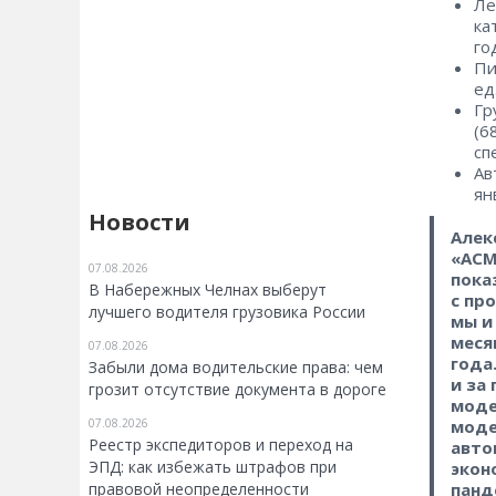
Ле
ка
го
Пи
ед
Гр
(6
сп
Ав
ян
Новости
Алек
«АСМ
07.08.2026
пока
В Набережных Челнах выберут
с пр
лучшего водителя грузовика России
мы и
меся
07.08.2026
года
Забыли дома водительские права: чем
и за
грозит отсутствие документа в дороге
моде
07.08.2026
моде
Реестр экспедиторов и переход на
авто
ЭПД: как избежать штрафов при
экон
правовой неопределенности
панд