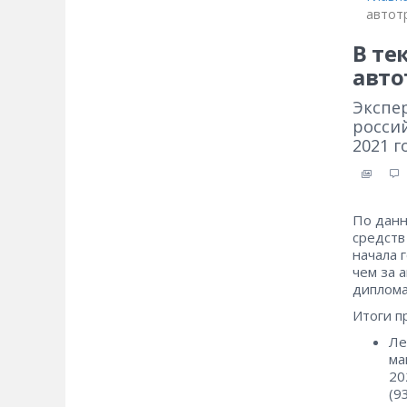
автот
В те
авто
Экспе
росси
2021 г
По данн
средств
начала 
чем за 
диплома
Итоги п
Ле
ма
20
(9