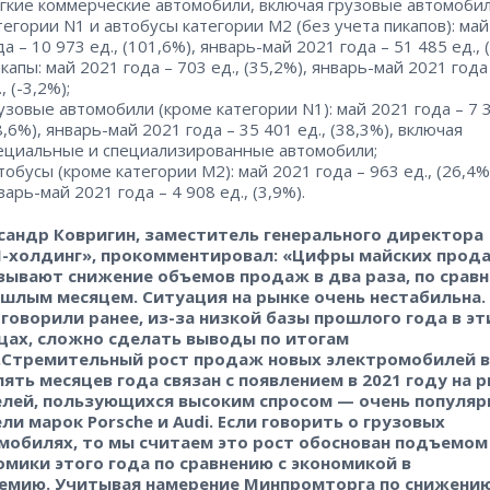
гкие коммерческие автомобили, включая грузовые автомоби
тегории N1 и автобусы категории M2 (без учета пикапов): ма
да – 10 973 ед., (101,6%), январь-май 2021 года – 51 485 ед., 
капы: май 2021 года – 703 ед., (35,2%), январь-май 2021 года
., (-3,2%);
узовые автомобили (кроме категории N1): май 2021 года – 7 3
8,6%), январь-май 2021 года – 35 401 ед., (38,3%), включая
ециальные и специализированные автомобили;
тобусы (кроме категории М2): май 2021 года – 963 ед., (26,4%
варь-май 2021 года – 4 908 ед., (3,9%).
сандр Ковригин, заместитель генерального директора
-холдинг», прокомментировал: «Цифры майских прод
зывают снижение объемов продаж в два раза, по срав
ошлым месяцем. Ситуация на рынке очень нестабильна.
 говорили ранее, из-за низкой базы прошлого года в эт
цах, сложно сделать выводы по итогам
.Стремительный рост продаж новых электромобилей в
 пять месяцев года связан с появлением в 2021 году на 
лей, пользующихся высоким спросом — очень популяр
ли марок Porsche и Audi. Если говорить о грузовых
мобилях, то мы считаем это рост обоснован подъемом
омики этого года по сравнению с экономикой в
емию. Учитывая намерение Минпромторга по снижени