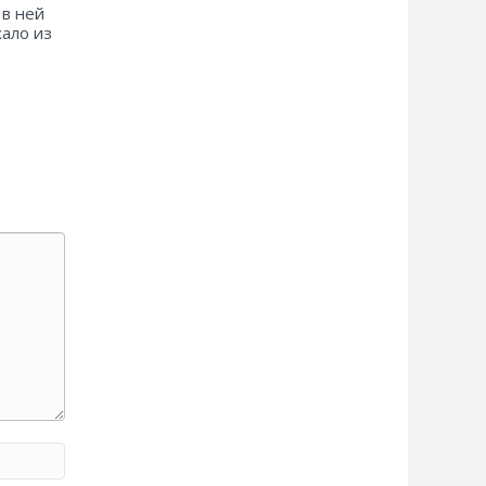
 в ней
хало из