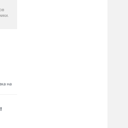
ов
ики.
зка на
!