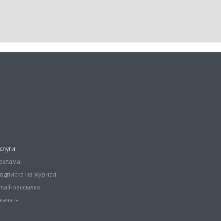
слуги
еклама
одписка на журнал
mail-рассылка
качать