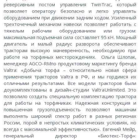
реверсивным постом управления TwinTrac, который
позволяет оператору безопасно и легко управлять
оборудованием при движении задним ходом. Усиленный
трехточечный механизм навески позволяет работать с
тяжелым рабочим оборудованием или грузом:
максимальная подъемная сила составляет 95 кН. Мощный
двигатель и малый радиус разворота обеспечивают
тракторам высокую маневренность, необходимую при
работе на торфяных месторождениях. Ольга Шлопак,
менеджер AGCO-RMпо продуктовому маркетингу бренда
Valtra: «Добыча торфа – относительно новая сфера
применения тракторов Valtra в РФ, и мы гордимся их
отличными результатами. Все модели тракторов были
доукомплектованы в дизайн-студии ValtraUnlimited. Это
позволило создать специальную комплектацию трактора
для работы на торфяниках. Надежная конструкция и
повышенная грузоподъемность позволяют машинам
выполнять широкий спектр работ в разных регионах
России, порой в непростых климатических условиях, но
всегда с максимальной эффективностью». Евгений Мейр,
генеральный директор «Биотекс-Торф»: