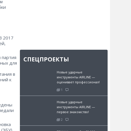
ым
бки
В 2017
ей,
 партия
СПЕЦПРОЕКТЫ
нных для
Новые ударные
тания в
инструменты AIRLINE —
ний к
оценивает профессионал!
1
Новые ударные
ведены
инструменты AIRLINE —
педали
первое знакомство!
2
новка
(ЭБУ),