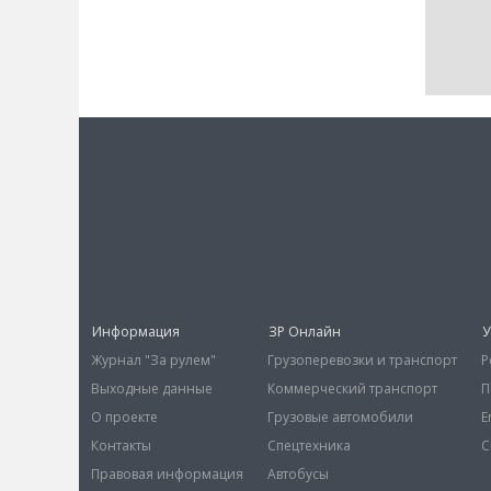
Информация
ЗР Онлайн
У
Журнал "За рулем"
Грузоперевозки и транспорт
Р
Выходные данные
Коммерческий транспорт
П
О проекте
Грузовые автомобили
E
Контакты
Спецтехника
С
Правовая информация
Автобусы