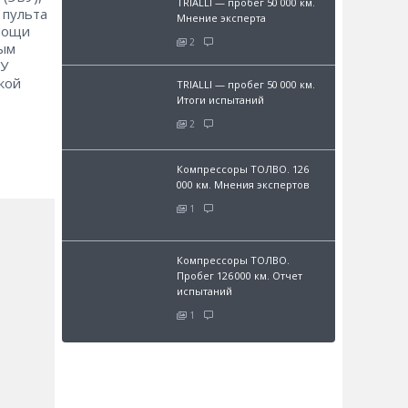
TRIALLI — пробег 50 000 км.
 пульта
Мнение эксперта
омощи
2
вым
СУ
кой
TRIALLI — пробег 50 000 км.
Итоги испытаний
2
Компрессоры ТОЛВО. 126
000 км. Мнения экспертов
1
Компрессоры ТОЛВО.
Пробег 126 000 км. Отчет
испытаний
1
и