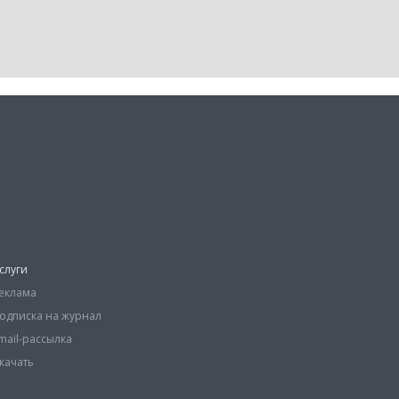
слуги
еклама
одписка на журнал
mail-рассылка
качать