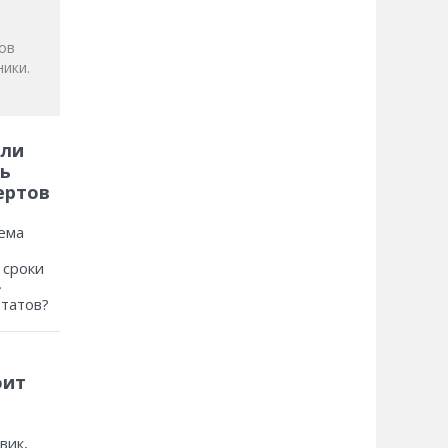
ов
ики.
 ли
ь
ертов
ема
 сроки
»
ьтатов?
оит
вик,