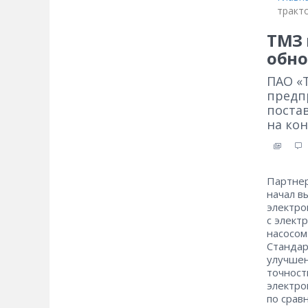
тракт
ТМЗ 
обно
ПАО «
предп
поста
на кон
Партнер
начал в
электро
с элект
насосом
Стандар
улучшен
точност
электро
по срав