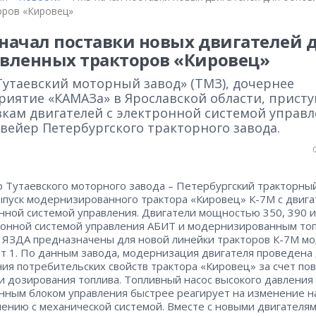
оров «Кировец»
начал поставки новых двигателей 
вленных тракторов «Кировец»
Тутаевский моторный завод» (ТМЗ), дочернее
риятие «КАМАЗа» в Ярославской области, присту
вкам двигателей с электронной системой управ
вейер Петербургского тракторного завода.
 Тутаевского моторного завода – Петербургский тракторны
ыпуск модернизированного трактора «Кировец» К-7М с двига
нной системой управления. Двигатели мощностью 350, 390 и 
ронной системой управления АБИТ и модернизированным то
 ЯЗДА предназначены для новой линейки тракторов К-7М м
т 1. По данным завода, модернизация двигателя проведена
ия потребительских свойств трактора «Кировец» за счет п
и дозирования топлива. Топливный насос высокого давления 
нным блоком управления быстрее реагирует на изменение н
нению с механической системой. Вместе с новыми двигателям