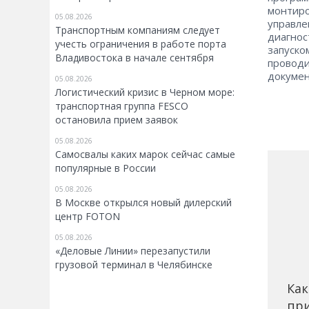
монтиро
05.08.2026
управле
Транспортным компаниям следует
диагнос
учесть ограничения в работе порта
запуско
Владивостока в начале сентября
проводи
докумен
05.08.2026
Логистический кризис в Черном море:
транспортная группа FESCO
остановила прием заявок
05.08.2026
Самосвалы каких марок сейчас самые
популярные в России
05.08.2026
В Москве открылся новый дилерский
центр FOTON
05.08.2026
«Деловые Линии» перезапустили
грузовой терминал в Челябинске
Как
при