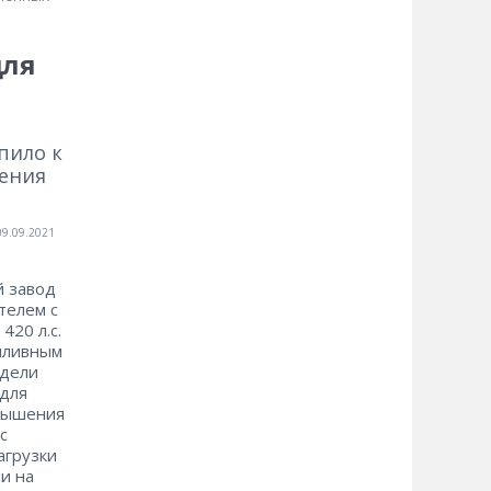
для
пило к
ления
09.09.2021
й завод
телем с
420 л.с.
пливным
одели
 для
овышения
с
агрузки
и на