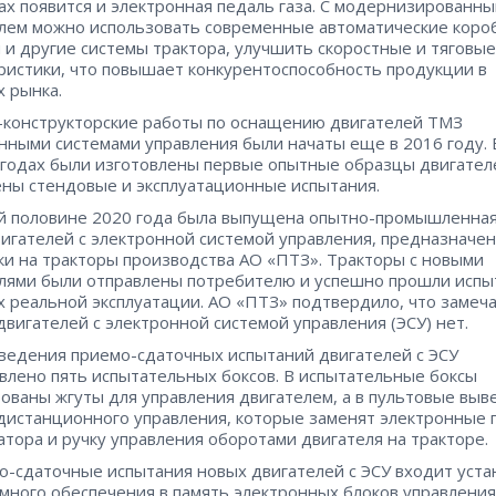
ах появится и электронная педаль газа. С модернизированн
лем можно использовать современные автоматические коро
 и другие системы трактора, улучшить скоростные и тяговые
ристики, что повышает конкурентоспособность продукции в
х рынка.
конструкторские работы по оснащению двигателей ТМЗ
нными системами управления были начаты еще в 2016 году. 
годах были изготовлены первые опытные образцы двигател
ны стендовые и эксплуатационные испытания.
й половине 2020 года была выпущена опытно-промышленная
вигателей с электронной системой управления, предназначе
ки на тракторы производства АО «ПТЗ». Тракторы с новыми
лями были отправлены потребителю и успешно прошли испы
х реальной эксплуатации. АО «ПТЗ» подтвердило, что замеча
двигателей с электронной системой управления (ЭСУ) нет.
ведения приемо-сдаточных испытаний двигателей с ЭСУ
влено пять испытательных боксов. В испытательные боксы
ованы жгуты для управления двигателем, а в пультовые вы
дистанционного управления, которые заменят электронные 
атора и ручку управления оборотами двигателя на тракторе.
о-сдаточные испытания новых двигателей с ЭСУ входит уста
много обеспечения в память электронных блоков управления 