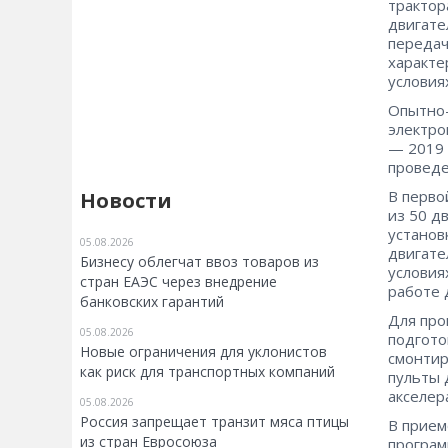
трактор
двигате
передач
характе
условия
Опытно-
электро
— 2019 
проведе
В перво
Новости
из 50 д
установ
05.08.2026
двигате
Бизнесу облегчат ввоз товаров из
условия
стран ЕАЭС через внедрение
работе 
банковских гарантий
Для про
05.08.2026
подгото
Новые ограничения для уклонистов
смонтир
как риск для транспортных компаний
пульты 
акселер
05.08.2026
Россия запрещает транзит мяса птицы
В прием
из стран Евросоюза
програм