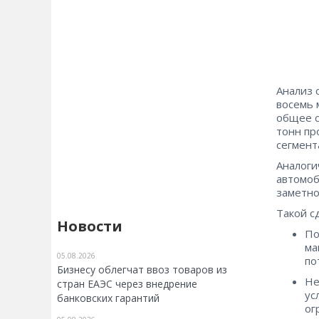
Анализ 
восемь 
общее с
тонн пр
сегмент
Аналоги
автомоб
заметно
Такой с
Новости
По
ма
05.08.2026
по
Бизнесу облегчат ввоз товаров из
Не
стран ЕАЭС через внедрение
ус
банковских гарантий
ог