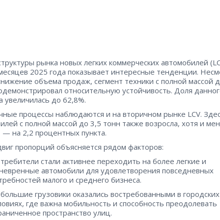
структуры рынка новых легких коммерческих автомобилей (LC
месяцев 2025 года показывает интересные тенденции. Несм
нижение объема продаж, сегмент техники с полной массой д
одемонстрировал относительную устойчивость. Доля данног
а увеличилась до 62,8%.
чные процессы наблюдаются и на вторичном рынке LCV. Зде
илей с полной массой до 3,5 тонн также возросла, хотя и ме
 — на 2,2 процентных пункта.
двиг пропорций объясняется рядом факторов:
требители стали активнее переходить на более легкие и
невренные автомобили для удовлетворения повседневных
требностей малого и среднего бизнеса.
большие грузовики оказались востребованными в городских
ловиях, где важна мобильность и способность преодолевать
раниченное пространство улиц.