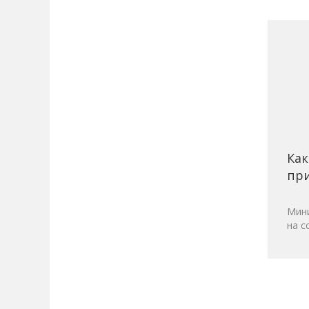
Как
при
Мини
на с