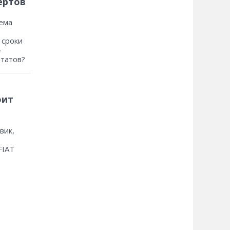
ертов
ема
 сроки
»
ьтатов?
оит
вик,
FIAT
?