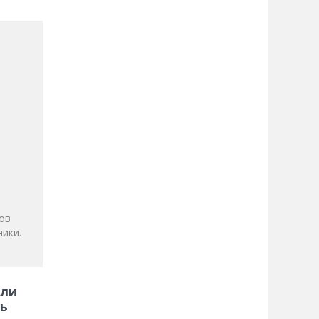
и
ов
ики.
 ли
ь