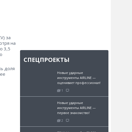
V) за
отря на
о 3,5
о
СПЕЦПРОЕКТЫ
сь доля
Новые ударные
нее
инструменты AIRLINE —
оценивает профессионал!
1
Новые ударные
инструменты AIRLINE —
первое знакомство!
2