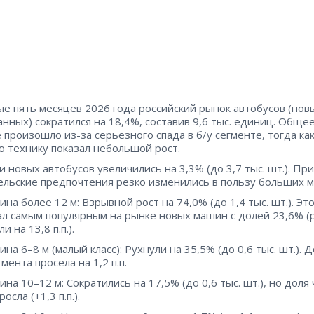
ые пять месяцев 2026 года российский рынок автобусов (нов
нных) сократился на 18,4%, составив 9,6 тыс. единиц. Обще
 произошло из-за серьезного спада в б/у сегменте, тогда как
ю технику показал небольшой рост.
 новых автобусов увеличились на 3,3% (до 3,7 тыс. шт.). Пр
ельские предпочтения резко изменились в пользу больших 
ина более 12 м: Взрывной рост на 74,0% (до 1,4 тыс. шт.). Это
ал самым популярным на рынке новых машин с долей 23,6% (
и на 13,8 п.п.).
ина 6–8 м (малый класс): Рухнули на 35,5% (до 0,6 тыс. шт.). 
гмента просела на 1,2 п.п.
ина 10–12 м: Сократились на 17,5% (до 0,6 тыс. шт.), но доля
росла (+1,3 п.п.).