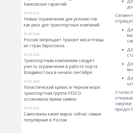
Дл
банковских гарантий
до
05.08.2026
Сегмент 
Новые ограничения для уклонистов
отрицат
как риск для транспортных компаний
Дл
05.08.2026
ма
Россия запрещает транзит мяса птицы
са
из стран Евросоюза
Дл
ст
05.08.2026
Транспортным компаниям следует
Дл
учесть ограничения в работе порта
вы
Владивостока в начале сентября
Дл
05.08.2026
шт
Логистический кризис в Черном море:
Статист
транспортная группа FESCO
отказыв
остановила прием заявок
закупки
05.08.2026
предос
Самосвалы каких марок сейчас самые
популярные в России