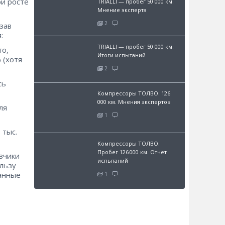
ри росте
TRIALLI — пробег 50 000 км.
Мнение эксперта
2
азав
:
TRIALLI — пробег 50 000 км.
то,
Итоги испытаний
 (хотя
2
сь
Компрессоры ТОЛВО. 126
000 км. Мнения экспертов
ля
1
 тыс.
Компрессоры ТОЛВО.
Пробег 126 000 км. Отчет
зчики
испытаний
ользу
Данные
1