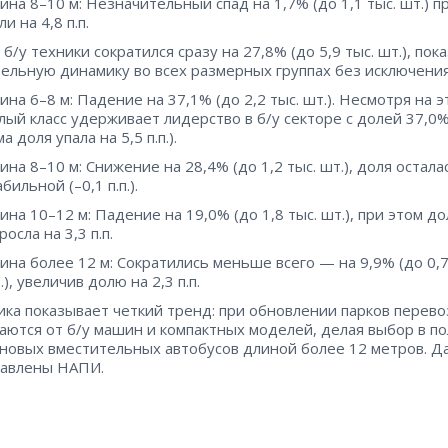
ина 8–10 м: Незначительный спад на 1,7% (до 1,1 тыс. шт.) п
ли на 4,8 п.п.
б/у техники сократился сразу на 27,8% (до 5,9 тыс. шт.), пок
ельную динамику во всех размерных группах без исключения
ина 6–8 м: Падение на 37,1% (до 2,2 тыс. шт.). Несмотря на э
лый класс удерживает лидерство в б/у секторе с долей 37,0%
ма доля упала на 5,5 п.п.).
ина 8–10 м: Снижение на 28,4% (до 1,2 тыс. шт.), доля остала
абильной (–0,1 п.п.).
ина 10–12 м: Падение на 19,0% (до 1,8 тыс. шт.), при этом до
росла на 3,3 п.п.
ина более 12 м: Сократились меньше всего — на 9,9% (до 0,7
.), увеличив долю на 2,3 п.п.
ика показывает четкий тренд: при обновлении парков перево
аются от б/у машин и компактных моделей, делая выбор в п
 новых вместительных автобусов длиной более 12 метров. 
тавлены НАПИ.