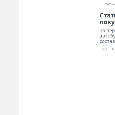
Росси
Стат
поку
За пе
автобу
состав
1