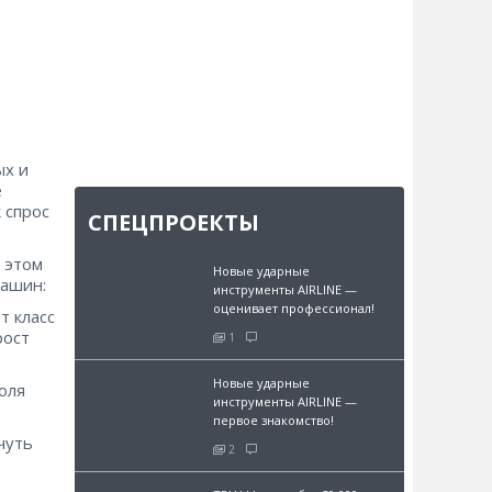
ых и
е
 спрос
СПЕЦПРОЕКТЫ
и этом
Новые ударные
машин:
инструменты AIRLINE —
оценивает профессионал!
т класс
рост
1
Новые ударные
Доля
инструменты AIRLINE —
первое знакомство!
 чуть
2