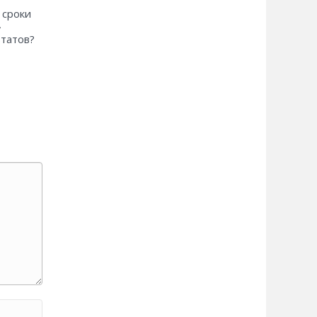
 сроки
»
ьтатов?