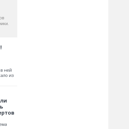
ов
ики.
!
 в ней
хало из
 ли
ь
ертов
ема