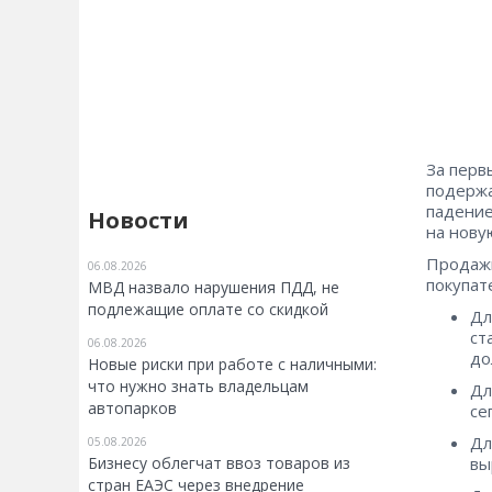
За перв
подержа
падение
Новости
на нову
Продажи
06.08.2026
покупат
МВД назвало нарушения ПДД, не
подлежащие оплате со скидкой
Дл
ст
06.08.2026
дол
Новые риски при работе с наличными:
что нужно знать владельцам
Дл
автопарков
се
Дл
05.08.2026
Бизнесу облегчат ввоз товаров из
вы
стран ЕАЭС через внедрение