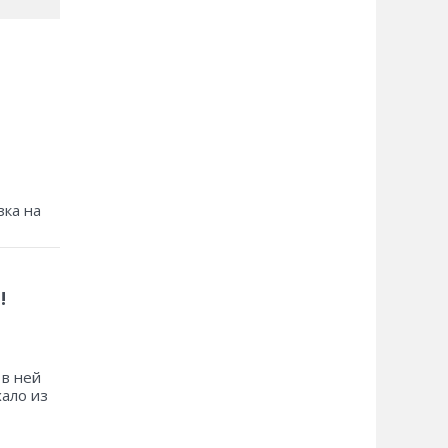
зка на
!
 в ней
хало из