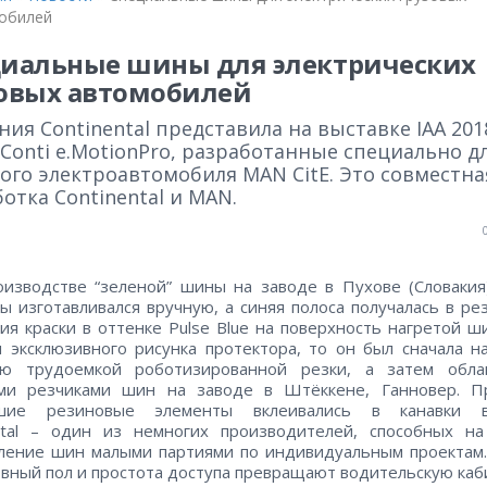
обилей
иальные шины для электрических
овых автомобилей
ия Continental представила на выставке IAA 201
Conti e.MotionPro, разработанные специально д
ого электроавтомобиля MAN CitE. Это совместна
отка Continental и MAN.
изводстве “зеленой” шины на заводе в Пухове (Словакия
ы изготавливался вручную, а синяя полоса получалась в ре
ия краски в оттенке Pulse Blue на поверхность нагретой ш
я эксклюзивного рисунка протектора, то он был сначала н
ю трудоемкой роботизированной резки, а затем обла
ми резчиками шин на заводе в Штёккене, Ганновер. П
шие резиновые элементы вклеивались в канавки в
ental – один из немногих производителей, способных на
ление шин малыми партиями по индивидуальным проектам
овный пол и простота доступа превращают водительскую ка