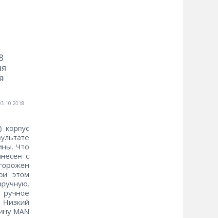
8
ля
я
03.10.2018
) корпус
зультате
ины. Что
анесен с
горожен
ри этом
ручную.
 ручное
. Низкий
бину MAN