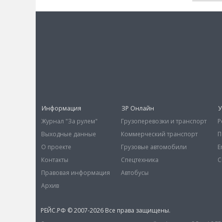
Информация
ЗР Онлайн
У
Журнал "За рулем"
Грузоперевозки и транспорт
Р
Выходные данные
Коммерческий транспорт
П
О проекте
Грузовые автомобили
E
Контакты
Спецтехника
С
Правовая информация
Автобусы
Архив
РЕЙС.РФ © 2007-2026 Все права защищены.