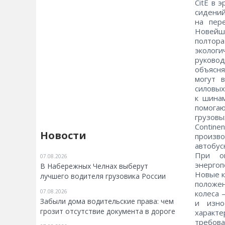
CitE в 
сидений
на пер
Новейш
полтор
экологи
руковод
объясня
могут 
силовых
к шина
помогаю
грузовы
Contine
Новости
произв
автобус
При оп
07.08.2026
энерго
В Набережных Челнах выберут
Новые к
лучшего водителя грузовика России
положен
07.08.2026
колеса 
Забыли дома водительские права: чем
и изно
грозит отсутствие документа в дороге
характ
требов