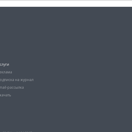
слуги
еклама
одписка на журнал
mail-рассылка
качать