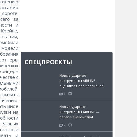
оложению
пассажир
дороге.
сего за
ности и
 Крейпе,
ектации,
ромобили
 модели
ебования
артнеры
СПЕЦПРОЕКТЫ
рических
 концерн
Новые ударные
честве с
инструменты AIRLINE —
альными
оценивает профессионал!
мобилей.
снизить
1
ачению.
ать иное
Новые ударные
рузки на
инструменты AIRLINE —
собности
первое знакомство!
тяговых
2
тельные
ывать и