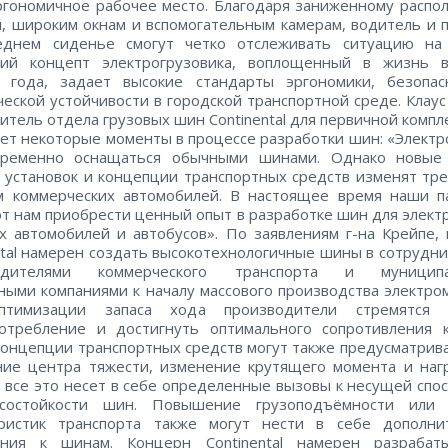
эргономичное рабочее место. Благодаря заниженному расп
, широким окнам и вспомогательным камерам, водитель и 
еднем сиденье смогут четко отслеживать ситуацию на 
ий концепт электрогрузовика, воплощенный в жизнь в
а года, задает высокие стандарты эргономики, безопас
ческой устойчивости в городской транспортной среде. Клаус
итель отдела грузовых шин Continental для первичной компл
ет некоторые моменты в процессе разработки шин: «Элект
временно оснащаться обычными шинами. Однако новые
 установок и концепции транспортных средств изменят тр
м коммерческих автомобилей. В настоящее время наши п
т нам приобрести ценный опыт в разработке шин для элект
х автомобилей и автобусов». По заявлениям г-на Крейпе,
ntal намерен создать высокотехнологичные шины в сотрудни
одителями коммерческого транспорта и муницип
ными компаниями к началу массового производства электро
тимизации запаса хода производители стремятся 
потребление и достигнуть оптимального сопротивления к
онцепции транспортных средств могут также предусматрив
ие центра тяжести, изменение крутящего момента и наг
– все это несет в себе определенные вызовы к несущей спо
состойкости шин. Повышение грузоподъёмности или 
еристик транспорта также могут нести в себе дополни
ания к шинам. Концерн Continental намерен разрабат