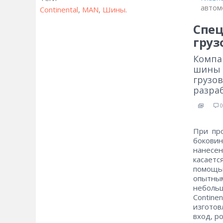
автом
Continental
,
MAN
,
Шины
.
Спец
груз
Компан
шины 
грузов
разраб
0
При про
боковин
нанесен
касаетс
помощь
опытны
неболь
Contin
изготов
вход, р