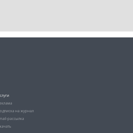
слуги
еклама
одписка на журнал
mail-рассылка
качать