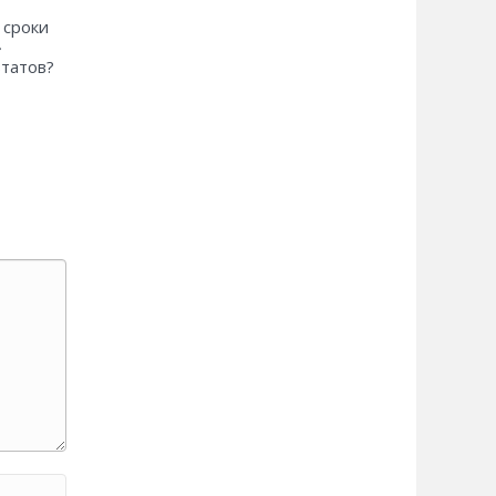
 сроки
»
ьтатов?