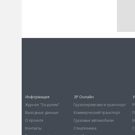
Информация
ЗР Онлайн
У
Журнал "За рулем"
Грузоперевозки и транспорт
Р
Выходные данные
Коммерческий транспорт
П
О проекте
Грузовые автомобили
E
Контакты
Спецтехника
С