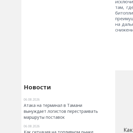
исключи
там, гд
битопл
преимущ
на даль
снижени
Новости
06.08.2026
Атака на терминал в Тамани
вынуждает логистов перестраивать
маршруты поставок
06.08.2026
Как
Как ситуация на топливном рынке