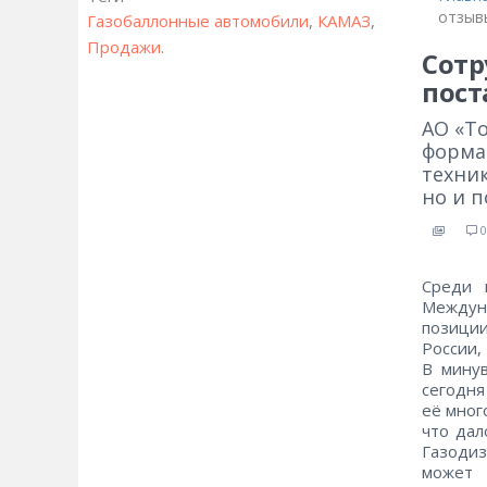
отзыв
Газобаллонные автомобили
,
КАМАЗ
,
Продажи
.
Сотр
пост
АО «Т
форма
техник
но и п
0
Среди 
Междун
позиции
России,
В мину
сегодня
её мног
что дал
Газодиз
может 