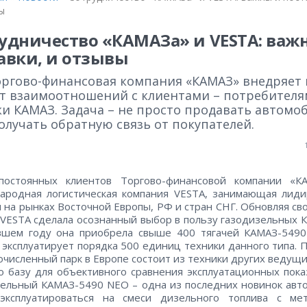
ы
удничество «КАМАЗа» и VESTA: важ
авки, и отзывы
оргово-финансовая компания «КАМАЗ» внедряет
т взаимоотношений с клиентами – потребител
и КАМАЗ. Задача – не просто продавать автомо
олучать обратную связь от покупателей.
постоянных клиентов Торгово-финансовой компании «К
ародная логистическая компания VESTA, занимающая лид
 на рынках Восточной Европы, РФ и стран СНГ. Обновляя сво
 VESTA сделала осознанный выбор в пользу газодизельных 
вшем году она приобрела свыше 400 тягачей КАМАЗ-5490
 эксплуатирует порядка 500 единиц техники данного типа. 
очисленный парк в Европе состоит из техники других ведущи
о базу для объективного сравнения эксплуатационных пока
ельный КАМАЗ-5490 NEO – одна из последних новинок авто
эксплуатироваться на смеси дизельного топлива с ме