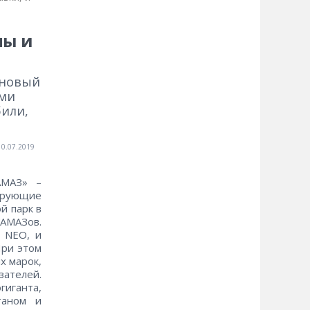
ны и
 новый
ями
били,
10.07.2019
АМАЗ» –
ирующие
й парк в
КАМАЗов.
 NEO, и
При этом
х марок,
зателей.
гиганта,
таном и