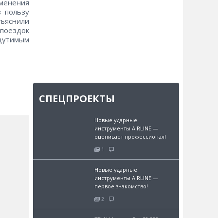
именения
в пользу
ъяснили
 поездок
ощутимым
СПЕЦПРОЕКТЫ
Новые ударные
инструменты AIRLINE —
оценивает профессионал!
1
Новые ударные
инструменты AIRLINE —
первое знакомство!
2
и