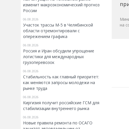
при
изменит макроэкономический прогноз
России
Мини
06.08.2026
Участок трассы М-5 в Челябинской
на с
области отремонтировали с
опережением графика
06.08.2026
Россия и Иран обсудили упрощение
логистики для международных
грузоперевозок
06.08.2026
Стабильность как главный приоритет:
как меняются запросы молодежи на
рынке труда
06.08.2026
Киргизия получит российские ГСМ для
стабилизации внутреннего рынка
06.08.2026
Новые правила ремонта по ОСАГО
защитят автовладельцем от