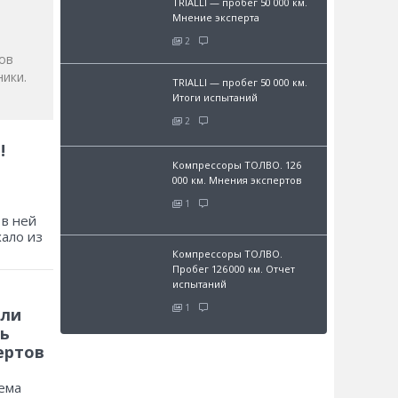
TRIALLI — пробег 50 000 км.
Мнение эксперта
2
ов
ики.
TRIALLI — пробег 50 000 км.
Итоги испытаний
2
!
Компрессоры ТОЛВО. 126
000 км. Мнения экспертов
1
 в ней
хало из
Компрессоры ТОЛВО.
Пробег 126 000 км. Отчет
испытаний
1
 ли
ь
ертов
ема