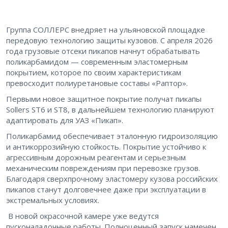
Группа СОЛЛЕРС внедряет на ульяновской площадке
передовую технологию защиты кузовов. С апреля 2026
года грузовые отсеки пикапов начнут обрабатывать
поликарбамидом — современным эластомерным
покрытием, которое по своим характеристикам
превосходит полиуретановые составы «Раптор».
Первыми новое защитное покрытие получат пикапы
Sollers ST6 и ST8, в дальнейшем технологию планируют
адаптировать для УАЗ «Пикап».
Поликарбамид обеспечивает эталонную гидроизоляцию
и антикоррозийную стойкость. Покрытие устойчиво к
агрессивным дорожным реагентам и серьезным
механическим повреждениям при перевозке грузов.
Благодаря сверхпрочному эластомеру кузова российских
пикапов станут долговечнее даже при эксплуатации в
экстремальных условиях.
В новой окрасочной камере уже ведутся
пусконаладочные работы. Полноценный запуск намечен