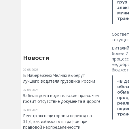
груз
элек
мини
тран
Соответ
текущег
Виталий
более 7
Новости
процесс
недобро
бюджет
07.08.2026
В Набережных Челнах выберут
«В д
лучшего водителя грузовика России
обес
07.08.2026
обме
Забыли дома водительские права: чем
проц
грозит отсутствие документа в дороге
реал
пере
07.08.2026
тран
Реестр экспедиторов и переход на
ЭПД: как избежать штрафов при
правовой неопределенности