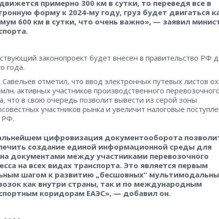
 движется примерно 300 км в сутки, то переведя все в
тронную форму к 2024-му году, груз будет двигаться к
мум 600 км в сутки, что очень важно», — заявил минис
спорта.
ствующий законопроект будет внесен в правительство РФ д
о года.
 Савельев отметил, что ввод электронных путевых листов о
 млн. активных участников производственного перевозочног
а, что в свою очередь позволит вывести из серой зоны
совестных участников рынка и увеличит налоговые поступле
 РФ.
альнейшем цифровизация документооборота позволи
печить создание единой информационной среды для
на документами между участниками перевозочного
есса на всех видах транспорта. Это является первым
ьным шагом к развитию „бесшовных“ мультимодальны
возок как внутри страны, так и по международным
спортным коридорам ЕАЭС», — добавил он.