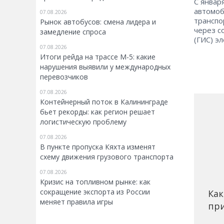
С январ
автомоб
07.08.2026
транспо
Рынок автобусов: смена лидера и
через с
замедление спроса
(ГИС) э
07.08.2026
Итоги рейда на трассе М-5: какие
нарушения выявили у международных
перевозчиков
07.08.2026
Контейнерный поток в Калининграде
бьет рекорды: как регион решает
логистическую проблему
07.08.2026
В пункте пропуска Кяхта изменят
схему движения грузового транспорта
07.08.2026
Кризис на топливном рынке: как
сокращение экспорта из России
Как
меняет правила игры
при