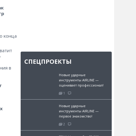
ак
тр
о конца
хватит
о
СПЕЦПРОЕКТЫ
ния в
Новые ударные
инструменты AIRLINE —
т
оценивает профессионал!
1
Новые ударные
х
инструменты AIRLINE —
первое знакомство!
2