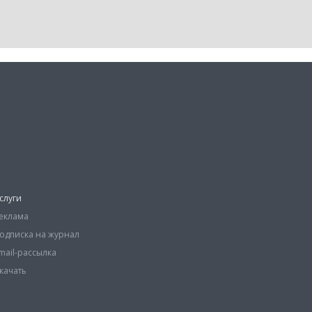
слуги
еклама
одписка на журнал
mail-рассылка
качать