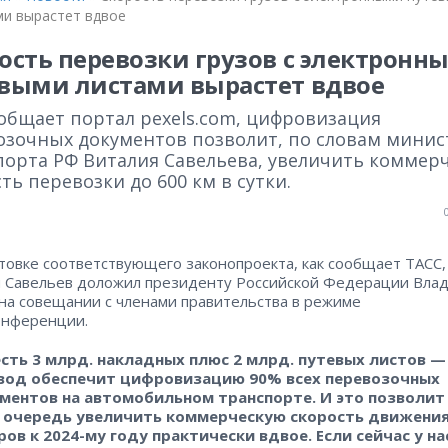
ми вырастет вдвое
ость перевозки грузов с электронн
выми листами вырастет вдвое
ообщает портал pexels.com, цифровизация
озочных документов позволит, по словам минис
порта РФ Виталия Савельева, увеличить коммер
ть перевозки до 600 км в сутки.
товке соответствующего законопроекта, как сообщает ТАСС,
 Савельев доложил президенту Российской Федерации Вла
на совещании с членами правительства в режиме
онференции.
есть 3 млрд. накладных плюс 2 млрд. путевых листов —
вод обеспечит цифровизацию 90% всех перевозочных
ментов на автомобильном транспорте. И это позволит
 очередь увеличить коммерческую скорость движени
ров к 2024-му году практически вдвое. Если сейчас у на