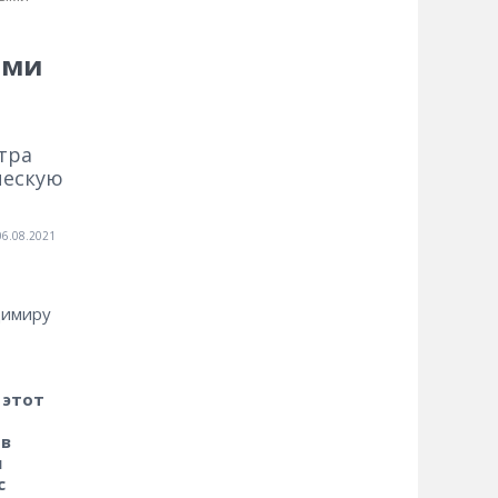
ыми
тра
ческую
06.08.2021
димиру
 этот
 в
я
с