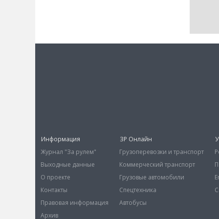
Информация
ЗР Онлайн
У
Журнал "За рулем"
Грузоперевозки и транспорт
Р
Выходные данные
Коммерческий транспорт
П
О проекте
Грузовые автомобили
E
Контакты
Спецтехника
С
Правовая информация
Автобусы
Архив