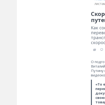
листа
Скор
путе
Как с
перев
транс
скорос
О подго
Виталий
Путину 
видеок
«То 
пере
доку
свою
това