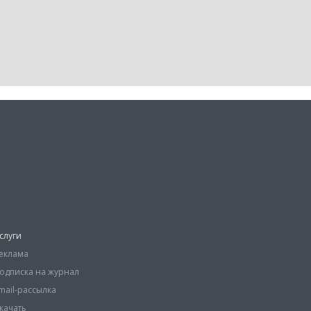
слуги
еклама
одписка на журнал
mail-рассылка
качать