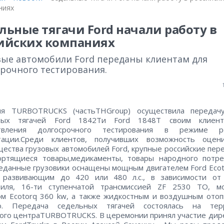
ниях
льные тягачи Ford начали работу в
ийских компаниях
вые автомобили Ford переданы клиентам для
срочного тестирования.
ия TURBOTRUCKS (частьTHGroup) осуществила передач
ных тягачей Ford 1842Tи Ford 1848T своим клиен
твления долгосрочного тестирования в режиме р
атации.Среди клиентов, получивших возможность оцен
ества грузовых автомобилей Ford, крупные российские пер
ортящиеся товары,медикаменты, товары народного потре
еданные грузовики оснащены мощным двигателем Ford Ecot
, развивающим до 420 или 480 л.с., в зависимости от
биля, 16-ти ступенчатой трансмиссией ZF 2530 TO, м
м Ecotorq 360 kw, а также жидкостным и воздушным ото
o. Передача седельных тягачей состоялась на тер
ого центраTURBOTRUCKS. В церемонии принял участие дир