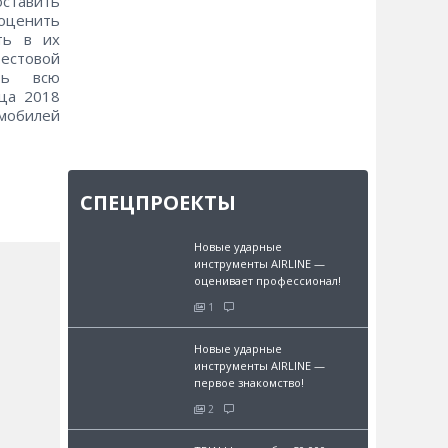
оставить
оценить
ть в их
естовой
ать всю
ца 2018
омобилей
СПЕЦПРОЕКТЫ
Новые ударные
инструменты AIRLINE —
оценивает профессионал!
1
Новые ударные
инструменты AIRLINE —
первое знакомство!
2
и