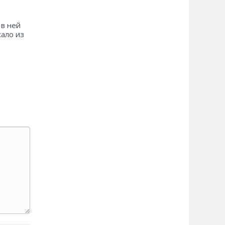
 в ней
хало из