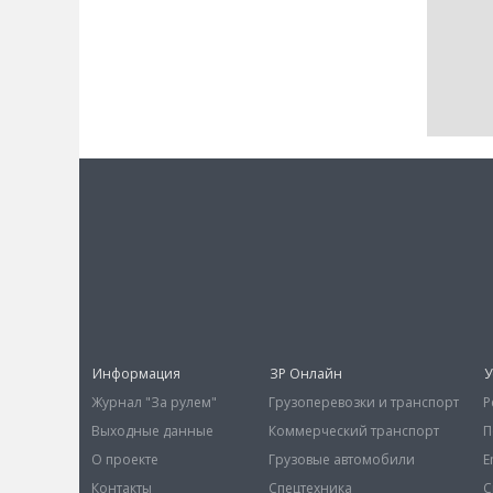
Информация
ЗР Онлайн
У
Журнал "За рулем"
Грузоперевозки и транспорт
Р
Выходные данные
Коммерческий транспорт
П
О проекте
Грузовые автомобили
E
Контакты
Спецтехника
С