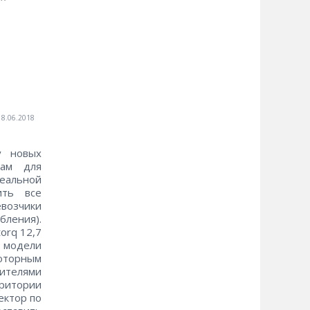
18.06.2018
у новых
там для
еальной
ить все
евозчики
бления).
orq 12,7
 модели
оторным
пителями
ритории
ектор по