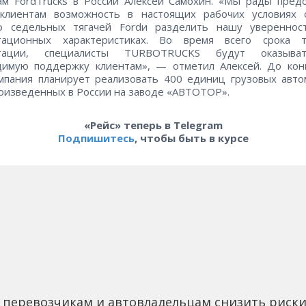
м FordTrucks в России Алексей Самохин. «Мы рады пред
клиентам возможность в настоящих рабочих условиях 
во седельных тягачей Fordи разделить нашу увереннос
атационных характеристиках. Во время всего срока т
атации, специалисты TURBOTRUCKS будут оказыв
димую поддержку клиентам», — отметил Алексей. До кон
мпания планирует реализовать 400 единиц грузовых авт
роизведенных в России на заводе «АВТОТОР».
«Рейс» теперь в Telegram
Подпишитесь
, чтобы быть в курсе
 перевозчикам и автовладельцам снизить риск