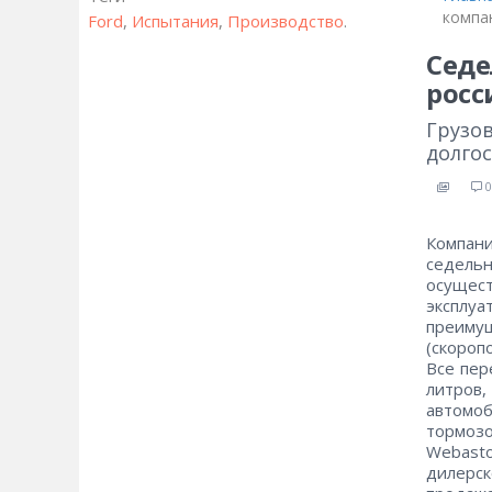
компа
Ford
,
Испытания
,
Производство
.
Седе
росс
Грузо
долго
0
Компан
седель
осущес
эксплу
преимущ
(скороп
Все пер
литров
автомо
тормозо
Webast
дилерск