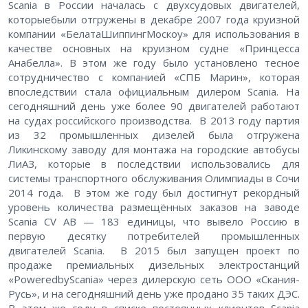
Scania в России началась с двухсудовых двигателей,
которыебыли отгружены в декабре 2007 года круизной
компании «БелатаШиппингМоскоу» для использования в
качестве основных на круизном судне «Принцесса
Анабелла». В этом же году было установлено тесное
сотрудничество с компанией «СПБ Марин», которая
впоследствии стала официальным дилером Scania. На
сегодняшний день уже более 90 двигателей работают
на судах российского производства. В 2013 году партия
из 32 промышленных дизелей была отгружена
Ликинскому заводу для монтажа на городские автобусы
ЛиАЗ, которые в последствии использовались для
системы транспортного обслуживания Олимпиады в Сочи
2014 года. В этом же году был достигнут рекордный
уровень количества размещённых заказов на заводе
Scania CV AB — 183 единицы, что вывело Россию в
первую десятку потребителей промышленных
двигателей Scania. В 2015 был запущен проект по
продаже премиальных дизельных электростанций
«PoweredbyScania» через дилерскую сеть ООО «Скания-
Русь», и на сегодняшний день уже продано 35 таких ДЭС.