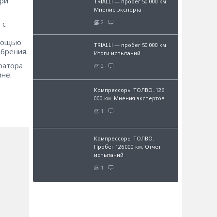
при
TRIALLI — пробег 50 000 км.
Мнение эксперта
2
 с
омощью
TRIALLI — пробег 50 000 км.
обрения.
Итоги испытаний
ратора
2
не.
Компрессоры ТОЛВО. 126
000 км. Мнения экспертов
1
Компрессоры ТОЛВО.
Пробег 126 000 км. Отчет
испытаний
1