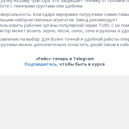
грузку на раму трактора. Это защищает технику от поломок 
боте с тяжелыми грунтами или щебнем.
иверсальность: Благодаря еврорамке погрузчики совместимы
льшим набором сменных агрегатов. Завод рекомендует
пользовать рабочие органы популярной серии TURS. С их п
актор может возить зерно, песок, силос, сено в рулонах и уд
равление на выбор: Для более точной и удобной работы опе
грузчики можно дополнительно оснастить джойстиком в каби
«Рейс» теперь в Telegram
Подпишитесь
, чтобы быть в курсе