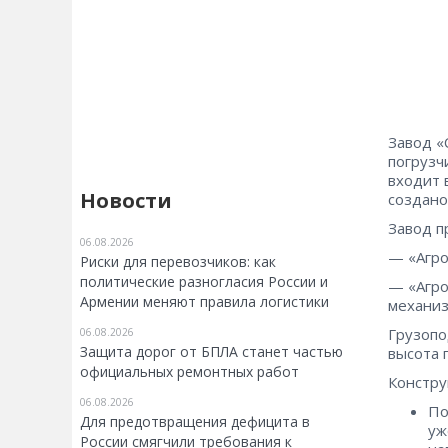
Завод «
погрузч
входит 
Новости
создано
Завод п
06.08.2026
— «Агро
Риски для перевозчиков: как
политические разногласия России и
— «Агро
Армении меняют правила логистики
механиз
Грузопо
06.08.2026
Защита дорог от БПЛА станет частью
высота 
официальных ремонтных работ
Констру
06.08.2026
По
Для предотвращения дефицита в
уж
России смягчили требования к