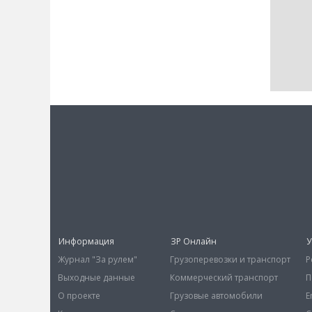
Информация
ЗР Онлайн
У
Журнал "За рулем"
Грузоперевозки и транспорт
Р
Выходные данные
Коммерческий транспорт
П
О проекте
Грузовые автомобили
E