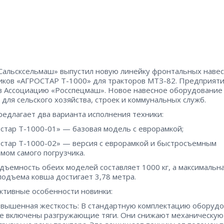
Сальсксельмаш» выпустил новую линейку фронтальных наве
иков «АГРОСТАР Т-1000» для тракторов МТЗ-82. Предприят
в Ассоциацию «Росспецмаш». Новое навесное оборудование
 для сельского хозяйства, строек и коммунальных служб.
редлагает два варианта исполнения техники:
стар Т-1000-01» — базовая модель с еврорамкой;
стар Т-1000-02» — версия с еврорамкой и быстросъемным
мом самого погрузчика.
дъемность обеих моделей составляет 1000 кг, а максимальн
подъема ковша достигает 3,78 метра.
ктивные особенности новинки:
вышенная жесткость: В стандартную комплектацию оборуд
е включены разгружающие тяги. Они снижают механическую