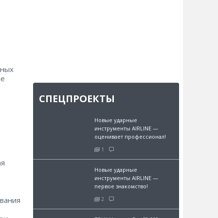
сных
ие
СПЕЦПРОЕКТЫ
Новые ударные
инструменты AIRLINE —
оценивает профессионал!
1
ая
Новые ударные
инструменты AIRLINE —
первое знакомство!
ования
2