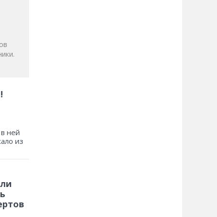
и
ов
ики.
!
 в ней
хало из
 ли
ь
ертов