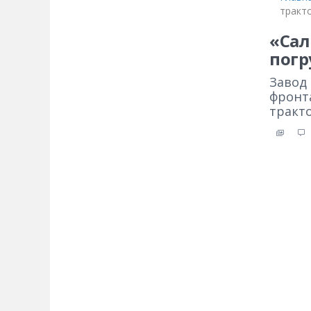
тракт
«Сал
погр
Завод
фронт
тракт