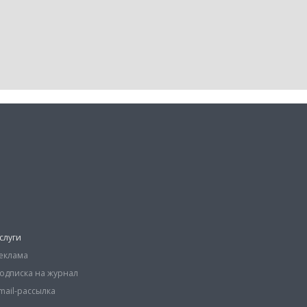
слуги
еклама
одписка на журнал
mail-рассылка