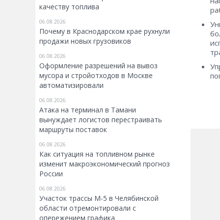
на
качеству топлива
ра
06.08.2026
Ун
Почему в Краснодарском крае рухнули
бо
продажи новых грузовиков
ис
тр
06.08.2026
Оформление разрешений на вывоз
Уп
мусора и стройотходов в Москве
по
автоматизировали
06.08.2026
Атака на терминал в Тамани
вынуждает логистов перестраивать
маршруты поставок
06.08.2026
Как ситуация на топливном рынке
изменит макроэкономический прогноз
России
06.08.2026
Участок трассы М-5 в Челябинской
области отремонтировали с
опережением графика