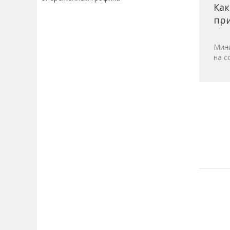
Как
при
Мини
на с