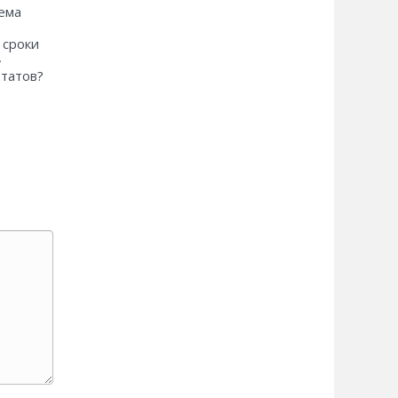
ема
 сроки
»
ьтатов?