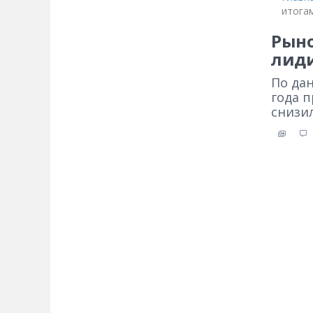
итогам
Рыно
лиди
По дан
года 
снизил