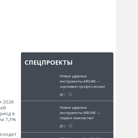
СПЕЦПРОЕКТЫ
Новые ударные
инструменты AIRLINE —
оценивает профессионал!
1
и 2026
лей
Новые ударные
инструменты AIRLINE —
риод в
первое знакомство!
на 7,3%
2
исходит