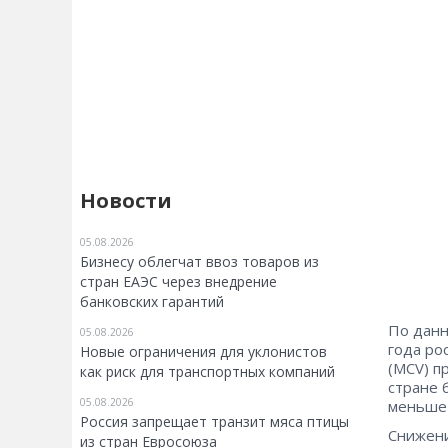
Новости
05.08.2026
Бизнесу облегчат ввоз товаров из
стран ЕАЭС через внедрение
банковских гарантий
По данн
05.08.2026
года ро
Новые ограничения для уклонистов
(MCV) п
как риск для транспортных компаний
стране 
05.08.2026
меньше 
Россия запрещает транзит мяса птицы
Снижени
из стран Евросоюза