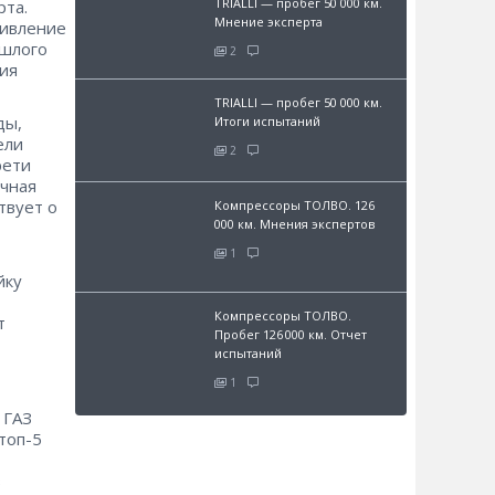
TRIALLI — пробег 50 000 км.
рта.
Мнение эксперта
живление
ошлого
2
дия
TRIALLI — пробег 50 000 км.
ды,
Итоги испытаний
ели
2
рети
ичная
твует о
Компрессоры ТОЛВО. 126
000 км. Мнения экспертов
1
йку
Компрессоры ТОЛВО.
т
Пробег 126 000 км. Отчет
испытаний
1
 ГАЗ
 топ-5
в