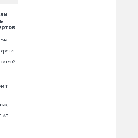
 ли
ь
ертов
ема
 сроки
»
ьтатов?
оит
вик,
FIAT
?