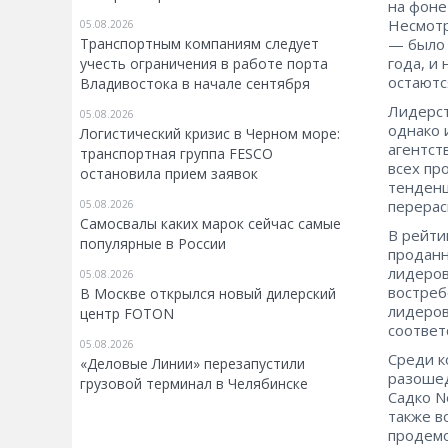
на фоне
Несмотр
05.08.2026
Транспортным компаниям следует
— было 
года, и
учесть ограничения в работе порта
остаютс
Владивостока в начале сентября
Лидерст
05.08.2026
однако 
Логистический кризис в Черном море:
агентст
транспортная группа FESCO
всех пр
остановила прием заявок
тенденц
перерас
05.08.2026
Самосвалы каких марок сейчас самые
В рейти
популярные в России
проданн
лидеров
05.08.2026
востреб
В Москве открылся новый дилерский
лидеров
центр FOTON
соответ
05.08.2026
Среди к
«Деловые Линии» перезапустили
разошед
грузовой терминал в Челябинске
Садко Ne
также в
продемо