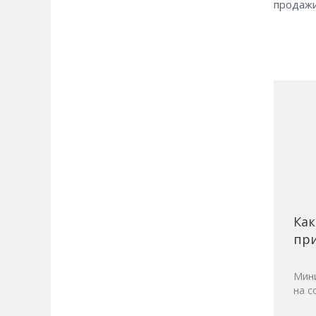
продажи
Как
при
Мини
на с