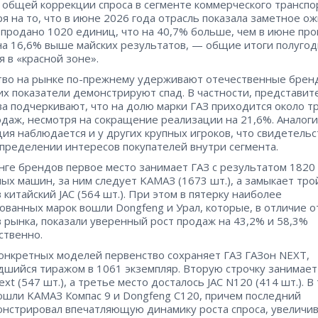
 общей коррекции спроса в сегменте коммерческого транспо
я на то, что в июне 2026 года отрасль показала заметное о
продано 1020 единиц, что на 40,7% больше, чем в июне пр
 на 16,6% выше майских результатов, — общие итоги полуго
я в «красной зоне».
во на рынке по-прежнему удерживают отечественные брен
их показатели демонстрируют спад. В частности, представит
ва подчеркивают, что на долю марки ГАЗ приходится около т
одаж, несмотря на сокращение реализации на 21,6%. Аналог
ия наблюдается и у других крупных игроков, что свидетельс
пределении интересов покупателей внутри сегмента.
нге брендов первое место занимает ГАЗ с результатом 1820
ых машин, за ним следует KAMAЗ (1673 шт.), а замыкает тро
 китайский JAC (564 шт.). При этом в пятерку наиболее
ованных марок вошли Dongfeng и Урал, которые, в отличие о
 рынка, показали уверенный рост продаж на 43,2% и 58,3%
ственно.
онкретных моделей первенство сохраняет ГАЗ ГАЗон NEXT,
шийся тиражом в 1061 экземпляр. Вторую строчку занимает
xt (547 шт.), а третье место досталось JAC N120 (414 шт.). В
ошли KAMAЗ Компас 9 и Dongfeng C120, причем последний
нстрировал впечатляющую динамику роста спроса, увеличи