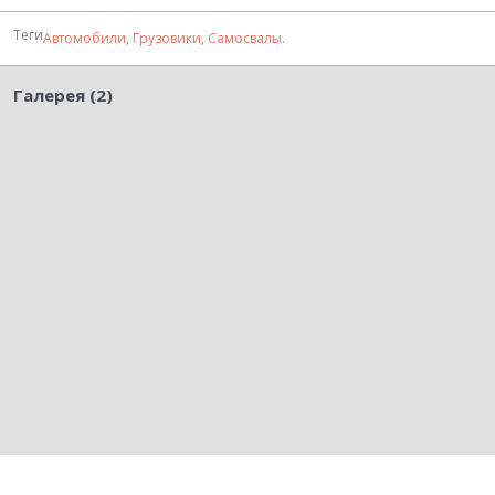
Теги
Автомобили
,
Грузовики
,
Самосвалы
.
Галерея (2)