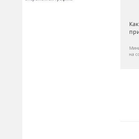
Как
при
Мини
на с