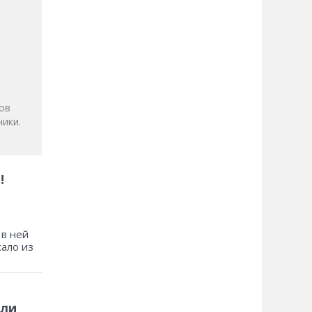
и
ов
ики.
!
 в ней
хало из
 ли