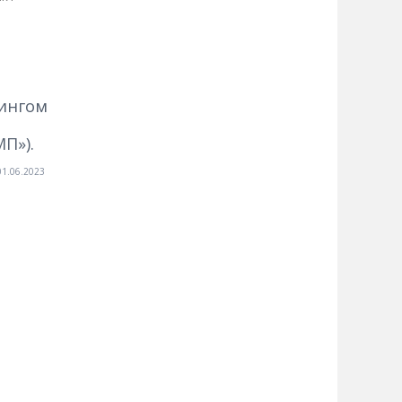
дингом
П»).
01.06.2023