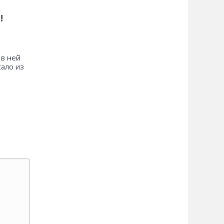
!
 в ней
хало из