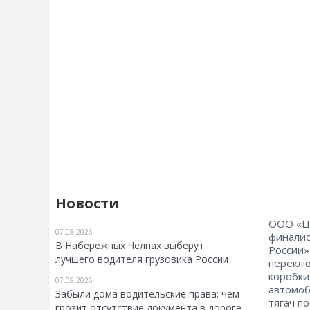
Новости
ООО «ЦФ
07.08.2026
финалис
В Набережных Челнах выберут
России»
лучшего водителя грузовика России
переклю
коробки
07.08.2026
автомоб
Забыли дома водительские права: чем
тягач п
грозит отсутствие документа в дороге