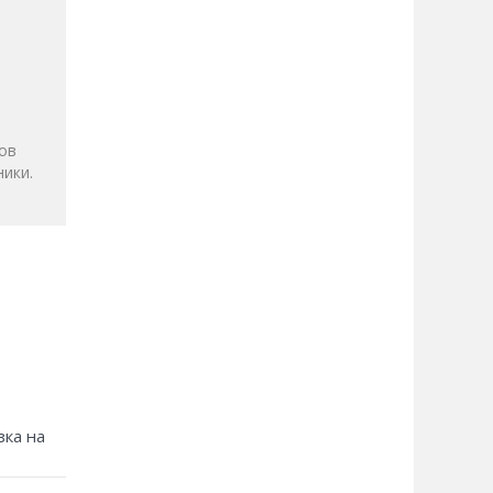
и
ов
ики.
зка на