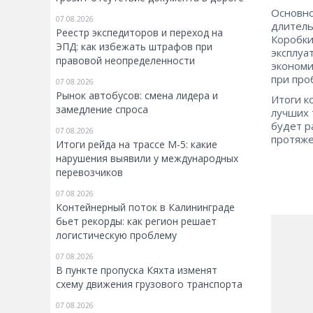
Основно
07.08.2026
длитель
Реестр экспедиторов и переход на
Коробки
ЭПД: как избежать штрафов при
эксплуа
правовой неопределенности
экономи
при про
07.08.2026
Рынок автобусов: смена лидера и
Итоги к
замедление спроса
лучших 
будет р
07.08.2026
протяже
Итоги рейда на трассе М-5: какие
нарушения выявили у международных
перевозчиков
07.08.2026
Контейнерный поток в Калининграде
бьет рекорды: как регион решает
логистическую проблему
07.08.2026
В пункте пропуска Кяхта изменят
схему движения грузового транспорта
07.08.2026