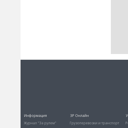
Информация
ЗР Онлайн
У
Журнал "За рулем"
Грузоперевозки и транспорт
Р