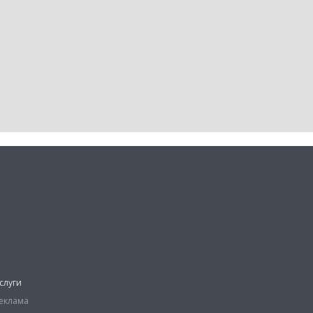
слуги
еклама