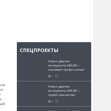
СПЕЦПРОЕКТЫ
Новые ударные
инструменты AIRLINE —
оценивает профессионал!
1
ров
Новые ударные
ок
инструменты AIRLINE —
е
первое знакомство!
х
2
ный