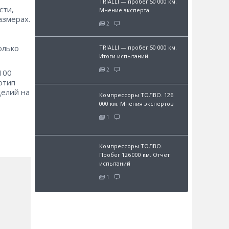
TRIALLI — пробег 50 000 км.
сти,
Мнение эксперта
азмерах.
2
олько
TRIALLI — пробег 50 000 км.
Итоги испытаний
2
100
отип
делий на
Компрессоры ТОЛВО. 126
000 км. Мнения экспертов
1
Компрессоры ТОЛВО.
Пробег 126 000 км. Отчет
испытаний
1