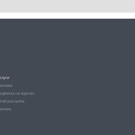
слуги
еклама
одписка на журнал
mail-рассылка
качать