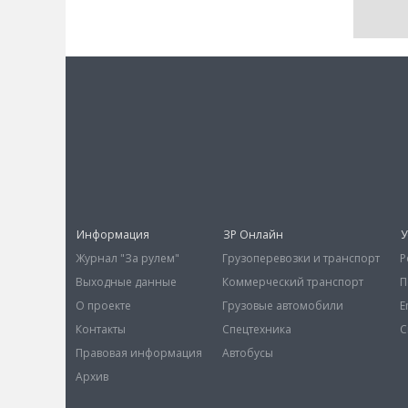
Информация
ЗР Онлайн
У
Журнал "За рулем"
Грузоперевозки и транспорт
Р
Выходные данные
Коммерческий транспорт
П
О проекте
Грузовые автомобили
E
Контакты
Спецтехника
С
Правовая информация
Автобусы
Архив