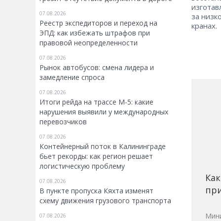
изготав
07.08.2026
за низк
Реестр экспедиторов и переход на
кранах.
ЭПД: как избежать штрафов при
правовой неопределенности
07.08.2026
Рынок автобусов: смена лидера и
замедление спроса
07.08.2026
Итоги рейда на трассе М-5: какие
нарушения выявили у международных
перевозчиков
07.08.2026
Контейнерный поток в Калининграде
бьет рекорды: как регион решает
логистическую проблему
Как
07.08.2026
при
В пункте пропуска Кяхта изменят
схему движения грузового транспорта
Мини
07.08.2026