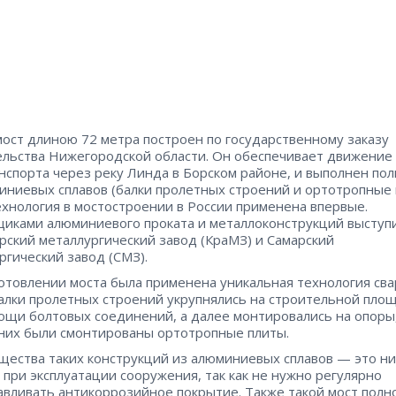
ост длиною 72 метра построен по государственному заказу
льства Нижегородской области. Он обеспечивает движение
нспорта через реку Линда в Борском районе, и выполнен по
иниевых сплавов (балки пролетных строений и ортотропные 
ехнология в мостостроении в России применена впервые.
иками алюминиевого проката и металлоконструкций выступ
рский металлургический завод (КраМЗ) и Самарский
ргический завод (СМЗ).
отовлении моста была применена уникальная технология сва
алки пролетных строений укрупнялись на строительной пло
ощи болтовых соединений, а далее монтировались на опоры,
 них были смонтированы ортотропные плиты.
ества таких конструкций из алюминиевых сплавов — это н
 при эксплуатации сооружения, так как не нужно регулярно
авливать антикоррозийное покрытие. Также такой мост полн