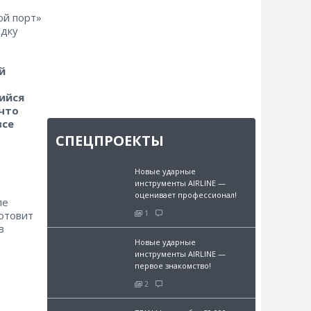
ой порт»
ядку
й
ийся
 что
все
СПЕЦПРОЕКТЫ
Новые ударные
инструменты AIRLINE —
оценивает профессионал!
ле
отовит
1
в
Новые ударные
инструменты AIRLINE —
первое знакомство!
2