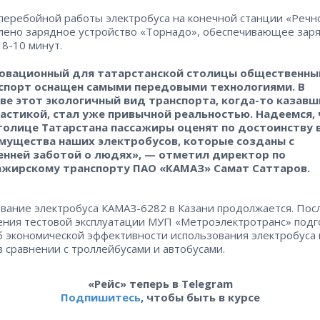
перебойной работы электробуса на конечной станции «Речн
лено зарядное устройство «Торнадо», обеспечивающее зар
 8-10 минут.
овационный для татарстанской столицы общественны
спорт оснащен самыми передовыми технологиями. В
ве этот экологичный вид транспорта, когда-то казавш
астикой, стал уже привычной реальностью. Надеемся,
столице Татарстана пассажиры оценят по достоинству 
мущества наших электробусов, которые созданы с
енней заботой о людях», — отметил директор по
ажирскому транспорту ПАО «КАМАЗ» Самат Саттаров.
вание электробуса КАМАЗ-6282 в Казани продолжается. Пос
ния тестовой эксплуатации МУП «Метроэлектротранс» подг
б экономической эффективности использования электробуса 
в сравнении с троллейбусами и автобусами.
«Рейс» теперь в Telegram
Подпишитесь
, чтобы быть в курсе