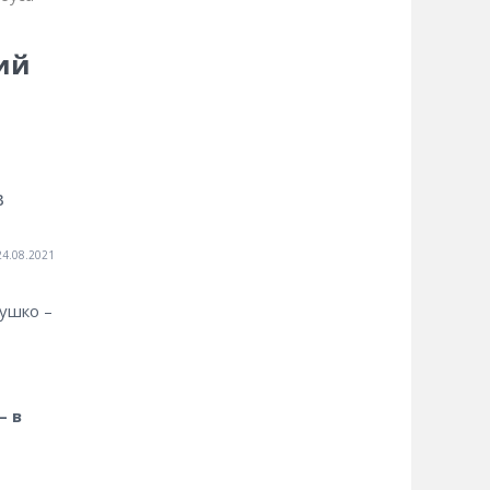
ий
в
24.08.2021
ушко –
– в