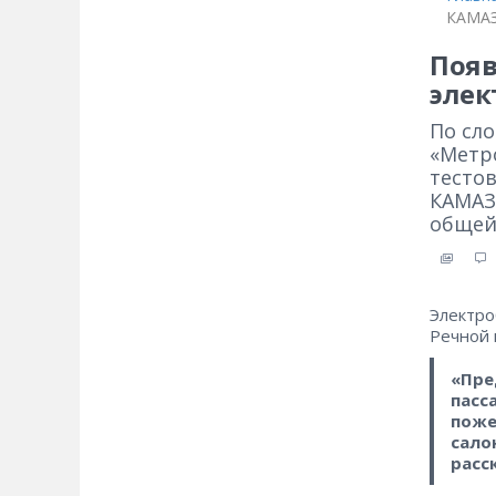
КАМАЗ
Появ
элек
По сл
«Метр
тесто
КАМАЗ-
общей
Электро
Речной 
«Пре
пасс
поже
сало
расс