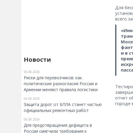
Для бес
установ
всего за
«Инн
тран
Моск
фант
и в 
Новости
преи
искр
пасс
06.08.2026
Риски для перевозчиков: как
политические разногласия России и
Тестиро
Армении меняют правила логистики
заверше
отчет о
06.08.2026
городе 
Защита дорог от БПЛА станет частью
официальных ремонтных работ
06.08.2026
Для предотвращения дефицита в
России смягчили требования к