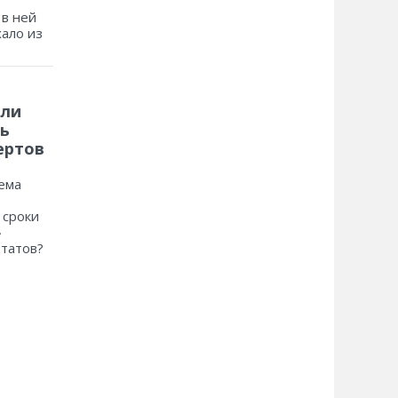
 в ней
хало из
 ли
ь
ертов
ема
 сроки
»
ьтатов?