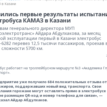
 в Казани
ились первые результаты испытан
тробуса КАМАЗ в Казани
овам генерального директора МУП
оэлектротранс» Айдара Абдулхакова, за месяц
вой эксплуатации первый в Казани электробус
6282 перевез 12,5 тысячи пассажиров, проехав 
 сложности 5700 км.
бус работает на троллейбусном маршруте №3 «Академика Гл
порт».
дприятие уже получило 684 положительных отзыва от
ажиров, поддержавших новый вид транспорта. Свои
лания горожане могут оставлять прямо в электробусе 
не размещен QR-код и номер телефона для связи», —
казал Айдар Абдулхаков.