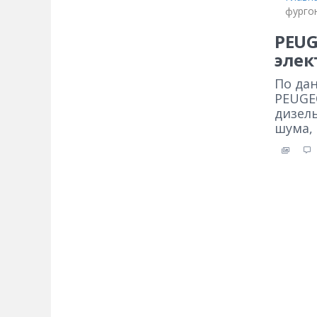
фурго
PEUG
элек
По да
PEUGE
дизел
шума,