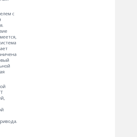
елем с
м
я.
твие
меется,
система
кает
аничена
овый
льной
ая
кой
RT
й,
ой
привода.