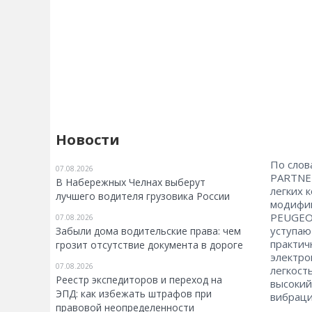
Новости
По слов
07.08.2026
PARTNER
В Набережных Челнах выберут
легких 
лучшего водителя грузовика России
модифик
PEUGEOT
07.08.2026
уступаю
Забыли дома водительские права: чем
практич
грозит отсутствие документа в дороге
электро
07.08.2026
легкост
Реестр экспедиторов и переход на
высокий
ЭПД: как избежать штрафов при
вибраци
правовой неопределенности