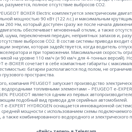
 и, разумеется, полное отсутствие выбросов CO2.
EUGEOT BOXER Electric комплектуется электрическим двигат
льной мощностью 90 кВт (122 л.с.) и максимальным крутящи
м 260 Нм, который доступен сразу же после начала движени
двигатель обеспечивает мгновенный отклик, а также отсутс
й, шума, переключения передач, неприятных запахов и, разу
отсутствие выбросов CO2. В состав системы привода входит 
ации энергии, которая задействуется, когда водитель отпус
акселератора и при торможении. Максимальная скорость огр
никой на уровне 110 км/ч (и 90 км/ч для 4-тонных версий). Н
 e-BOXER сочетает в себе компактные габариты с максима
естимостью: батареи располагаются под полом, не ограничив
 грузового пространства.
ого, компания PEUGEOT запускает производство электричес
с водородными топливными элементами – PEUGEOT e-EXPE
N. PEUGEOT является одним из первых автопроизводителе
ающим подобный вид привода для серийных автомобилей.
T e-EXPERT HYDROGEN оснащается инновационной систем
 средней мощности с использованием схемы подключаемого
, а также комбинированного водородного и электрического 
«Рейс» теперь в Telegram