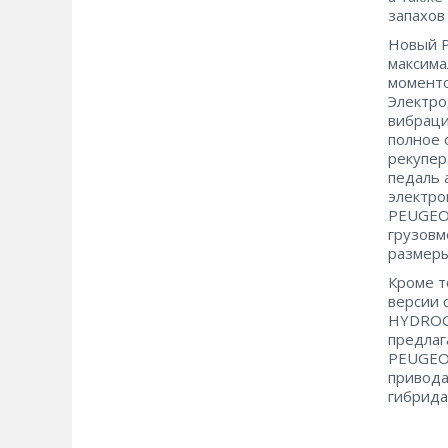
запахов
Новый P
максима
моменто
Электро
вибраци
полное 
рекупер
педаль 
электро
PEUGEOT
грузовм
размеры
Кроме т
версии 
HYDROGE
предлаг
PEUGEO
привода
гибрида