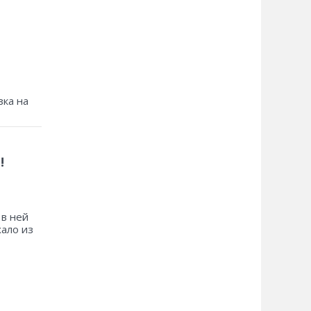
зка на
!
 в ней
хало из