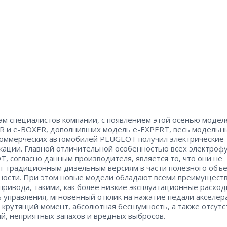
ам специалистов компании, с появлением этой осенью модел
 и e-BOXER, дополнивших модель e-EXPERT, весь модельн
коммерческих автомобилей PEUGEOT получил электрические
ации. Главной отличительной особенностью всех электроф
, согласно данным производителя, является то, что они не
т традиционным дизельным версиям в части полезного объе
ности. При этом новые модели обладают всеми преимущест
привода, такими, как более низкие эксплуатационные расход
ь управления, мгновенный отклик на нажатие педали акселер
 крутящий момент, абсолютная бесшумность, а также отсутс
й, неприятных запахов и вредных выбросов.