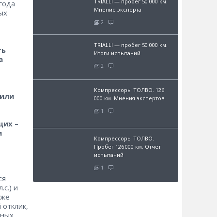
TRIALLI — пробег 50 000 км.
года
Мнение эксперта
ых
2
TRIALLI — пробег 50 000 км.
ть
Итоги испытаний
а
2
Компрессоры ТОЛВО. 126
били
000 км. Мнения экспертов
1
щих –
м
Компрессоры ТОЛВО.
Пробег 126 000 км. Отчет
испытаний
1
ся
с.) и
 же
 отклик,
тных