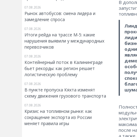
В допол
запусти
07.08.2026
Рынок автобусов: смена лидера и
топливн
замедление спроса
Линд
07.08.2026
прок
Итоги рейда на трассе М-5: какие
лиди
нарушения выявили у международных
бизн
перевозчиков
одни
явля
07.08.2026
демо
Контейнерный поток в Калининграде
особ
бьет рекорды: как регион решает
полу
логистическую проблему
спок
благ
07.08.2026
шума
В пункте пропуска Кяхта изменят
схему движения грузового транспорта
07.08.2026
Полност
Кризис на топливном рынке: как
модульн
сокращение экспорта из России
электри
меняет правила игры
максима
после н
а также