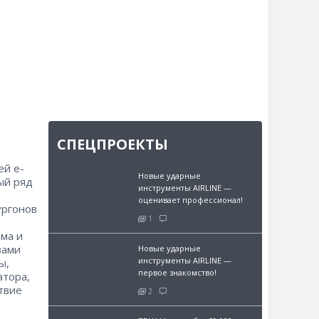
СПЕЦПРОЕКТЫ
ей e-
Новые ударные
ый ряд
инструменты AIRLINE —
оценивает профессионал!
ургонов
1
ма и
вами
Новые ударные
инструменты AIRLINE —
ы,
первое знакомство!
атора,
твие
2