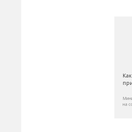
Как
при
Мини
на с