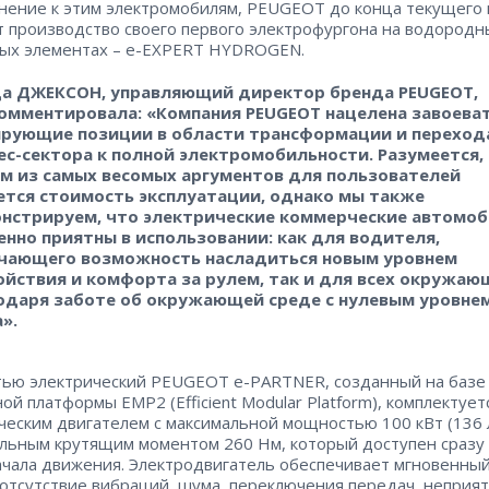
нение к этим электромобилям, PEUGEOT до конца текущего 
т производство своего первого электрофургона на водородн
ых элементах – e-EXPERT HYDROGEN.
а ДЖЕКСОН, управляющий директор бренда PEUGEOT,
омментировала: «Компания PEUGEOT нацелена завоева
рующие позиции в области трансформации и переход
ес-сектора к полной электромобильности. Разумеется,
м из самых весомых аргументов для пользователей
ется стоимость эксплуатации, однако мы также
нстрируем, что электрические коммерческие автомо
енно приятны в использовании: как для водителя,
чающего возможность насладиться новым уровнем
ойствия и комфорта за рулем, так и для всех окружаю
одаря заботе об окружающей среде с нулевым уровне
».
ью электрический PEUGEOT e-PARTNER, созданный на базе
ой платформы EMP2 (Efficient Modular Platform), комплектует
ческим двигателем с максимальной мощностью 100 кВт (136 л.
льным крутящим моментом 260 Нм, который доступен сразу
ачала движения. Электродвигатель обеспечивает мгновенный
 отсутствие вибраций, шума, переключения передач, неприя