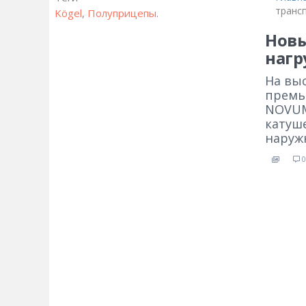
транс
Kögel
,
Полуприцепы
.
Новы
нагр
На выс
премье
NOVUM
катуш
наруж
0