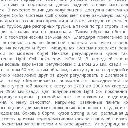
е стойки и портальная дверь задней стенки изготов
я. В качестве опции для полуприцепа доступна система к
Kögel Coilfix. Система Coilfix включает одну зажимную балку
квадратного сечения с крюками для тяжелых грузов и крепле
ых трубок, две распорных трубки, а также по три стропы и 
для расчаливания по диагонали. Таким образом обеспеч
я с геометрическим замыканием. Благодаря прилеганию 
и вставных стоек по большой площади исключается веро
ения катушек и бухт. Модульная система позволяет реа
ный по модели Kögel FlexiUse регулируемый кузов та
ицепах Light Coil поколения NOVUM. В передней части
ы восемь вариантов регулировки с шагом 25 мм, сзади 
а с шагом 50 мм, таким образом, высоту кузова в передней 
ожно независимо друг от друга регулировать в диапазоне
аря этому обеспечивается возможность повседневной пе
при внутренней высоте в свету от 2700 до 2900 мм сперед
и 2950 мм сзади. Для полуприцепов Light Coil поколен
предусмотрены разнообразные возможности индивиду
ния. К нему относятся, например, различные пакеты кр
 оснащение для морских ролкерных перевозок на судах и п
ждением, боковые борта, кузов Strong & Go, распашная 
и очень прочных термореактивных сэндвич-панелей с изве
 ячеистым заполнителем и многое другое. У полуприцепа 