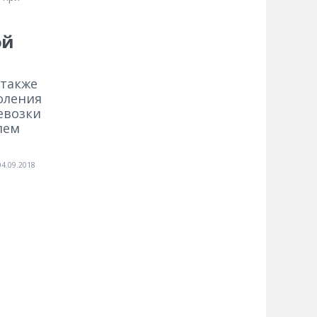
ой
 также
коления
евозки
лем
04.09.2018