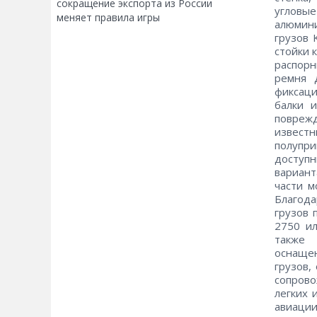
сокращение экспорта из России
угловы
меняет правила игры
алюмини
грузов 
стойки 
распорн
ремня 
фиксаци
балки 
поврежд
извест
полупр
доступн
вариант
части м
Благод
грузов 
2750 ил
также 
оснаще
грузов,
сопрово
легких 
авиации