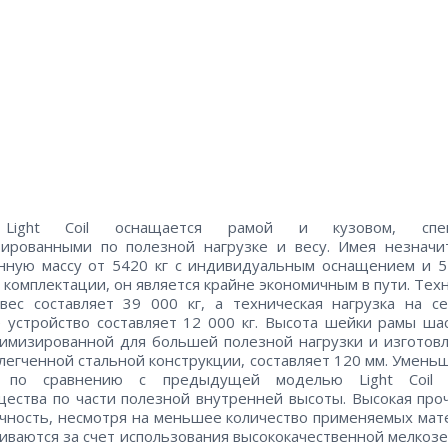
 Light Coil оснащается рамой и кузовом, спец
зированными по полезной нагрузке и весу. Имея незначи
нную массу от 5420 кг с индивидуальным оснащением и 5
 комплектации, он является крайне экономичным в пути. Тех
ес составляет 39 000 кг, а техническая нагрузка на с
 устройство составляет 12 000 кг. Высота шейки рамы шас
птимизированной для большей полезной нагрузки и изготов
легченной стальной конструкции, составляет 120 мм. Умень
по сравнению с предыдущей моделью Light Coil 
ества по части полезной внутренней высоты. Высокая про
чность, несмотря на меньшее количество применяемых мат
иваются за счет использования высококачественной мелкоз