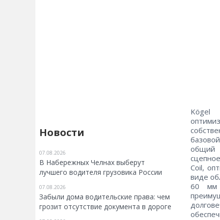
Kögel
оптими
собстве
Новости
базовой
общий в
07.08.2026
сцепное
В Набережных Челнах выберут
Coil, о
лучшего водителя грузовика России
виде об
60 мм 
07.08.2026
преимущ
Забыли дома водительские права: чем
долгове
грозит отсутствие документа в дороге
обеспеч