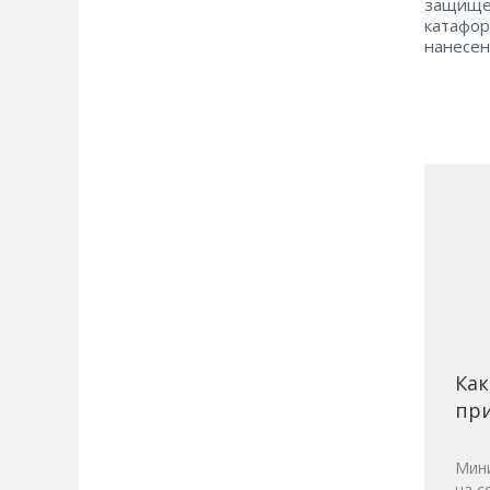
защище
катафо
нанесен
Как
при
Мини
на с