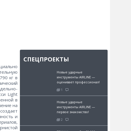
СПЕЦПРОЕКТЫ
иально
тельную
Новые ударные
790 кг в
инструменты AIRLINE —
оценивает профессионал!
нический
едельно-
1
си Light
ленной в
Новые ударные
шение на
инструменты AIRLINE —
создает
первое знакомство!
чность и
2
ериалов,
ернистой