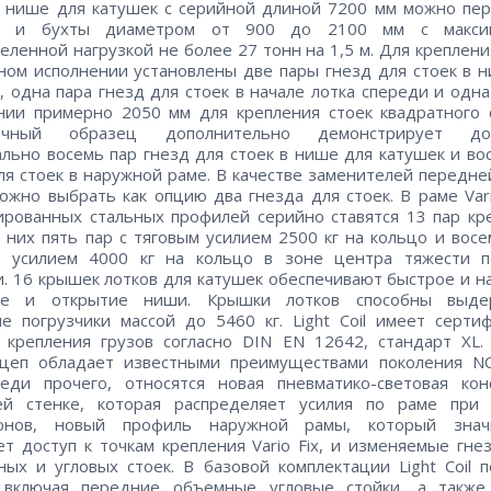
В нише для катушек с серийной длиной 7200 мм можно пе
и и бухты диаметром от 900 до 2100 мм с макси
еленной нагрузкой не более 27 тонн на 1,5 м. Для креплени
ном исполнении установлены две пары гнезд для стоек в 
, одна пара гнезд для стоек в начале лотка спереди и одна
нии примерно 2050 мм для крепления стоек квадратного 
очный образец дополнительно демонстрирует до
льно восемь пар гнезд для стоек в нише для катушек и во
ля стоек в наружной раме. В качестве заменителей передне
ожно выбрать как опцию два гнезда для стоек. В раме Vari
рованных стальных профилей серийно ставятся 13 пар к
з них пять пар с тяговым усилием 2500 кг на кольцо и восе
м усилием 4000 кг на кольцо в зоне центра тяжести п
и. 16 крышек лотков для катушек обеспечивают быстрое и 
ие и открытие ниши. Крышки лотков способны выде
е погрузчики массой до 5460 кг. Light Coil имеет серти
у крепления грузов согласно DIN EN 12642, стандарт XL
ицеп обладает известными преимуществами поколения N
реди прочего, относятся новая пневматико-световая кон
ей стенке, которая распределяет усилия по раме при
онов, новый профиль наружной рамы, который знач
т доступ к точкам крепления Vario Fix, и изменяемые гне
ых и угловых стоек. В базовой комплектации Light Coil 
, включая передние объемные угловые стойки, а также