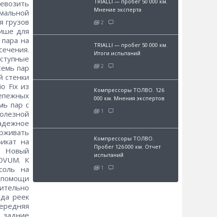
TRIALLI — пробег 50 000 км.
ревозить
Мнение эксперта
мальной
я грузов
2
нише для
 пара на
TRIALLI — пробег 50 000 км.
сечения.
Итоги испытаний
ступные
2
семь пар
й стенки
o Fix из
Компрессоры ТОЛВО. 126
репежных
000 км. Мнения экспертов
мь пар с
1
олезной
надежное
рживать
Компрессоры ТОЛВО.
фикат на
Пробег 126 000 км. Отчет
. Новый
испытаний
OVUM. К
1
соль на
 помощи
ительно
зда реек
передняя
 задние