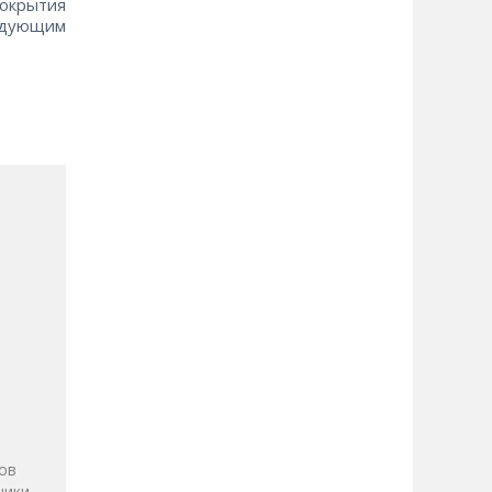
окрытия
едующим
и
ов
ики.