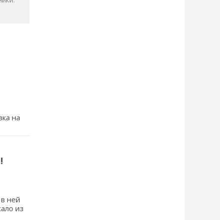
зка на
!
 в ней
хало из