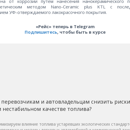
на от коррозии путем нанесения нанокерамического п
ретическим методом Nano-Ceramic plus KTL с посл
ием УФ-отверждаемого лакокрасочного покрытия.
«Рейс» теперь в Telegram
Подпишитесь
, чтобы быть в курсе
 перевозчикам и автовладельцам снизить риск
 нестабильном качестве топлива?
мизируем влияние топлива устаревших экологических стандарт
овременные моторы легковых автомобилей и коммерческой техн