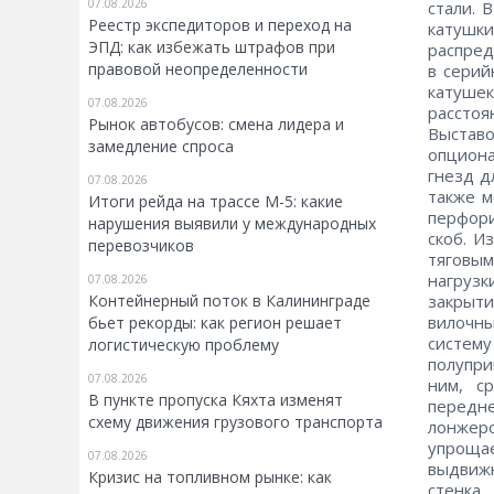
07.08.2026
стали. 
Реестр экспедиторов и переход на
катушк
ЭПД: как избежать штрафов при
распред
правовой неопределенности
в серий
катушек
07.08.2026
расстоя
Рынок автобусов: смена лидера и
Выстав
замедление спроса
опциона
гнезд д
07.08.2026
также м
Итоги рейда на трассе М-5: какие
перфори
нарушения выявили у международных
скоб. И
перевозчиков
тяговы
нагрузк
07.08.2026
Контейнерный поток в Калининграде
закрыт
вилочны
бьет рекорды: как регион решает
систем
логистическую проблему
полупр
07.08.2026
ним, с
В пункте пропуска Кяхта изменят
передн
схему движения грузового транспорта
лонжер
упрощае
07.08.2026
выдвижн
Кризис на топливном рынке: как
стенка