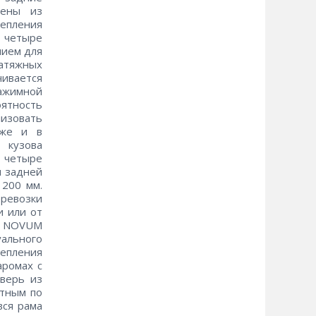
лены из
репления
, четыре
нием для
натяжных
ивается
зажимной
ятность
лизовать
кже и в
 кузова
— четыре
и задней
 200 мм.
ревозки
и или от
ия NOVUM
ального
епления
аромах с
дверь из
стным по
вся рама