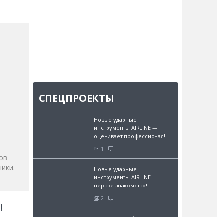
СПЕЦПРОЕКТЫ
и
Новые ударные
инструменты AIRLINE —
оценивает профессионал!
1
ов
ики.
Новые ударные
инструменты AIRLINE —
первое знакомство!
2
!