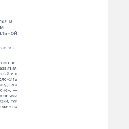
иал в
ом
альной
09.04.2019
торгово-
азвития.
жный и в
едложить
реднего
ионе», —
новными
зки, так
ложен по