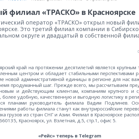
й филиал «ТРАСКО» в Красноярске
тический оператор «ТРАСКО» открыл новый фил
оярске. Это третий филиал компании в Сибирск
альном округе и двадцатый в собственной фили
ярский край на протяжении десятилетий является крупным 
енным центром и обладает стабильными перспективами р
е новой административной единицы в регионе для нас ва
ремя продуманный шаг. Прежде всего, мы рассчитываем пр
новым и действующим клиентам, компаниям крупного и с
, более удобную, качественную и выгодную логистику в рег
лся планами руководитель филиала Вадим Подлинев. Ос
ениями работы филиала станут как внутрироссийские перево
вка грузов из стран СНГ и Азии. Филиал в Красноярске распо
660135, Красноярск, ул. Взлетная, д.5, стр.1, офис 5.
«Рейс» теперь в Telegram