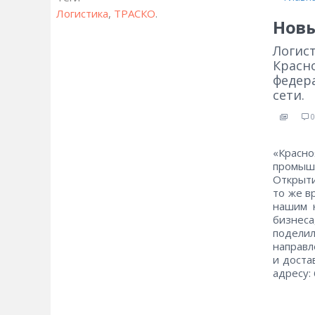
Логистика
,
ТРАСКО
.
Новы
Логис
Красн
федер
сети.
0
«Красно
промышл
Открыти
то же в
нашим 
бизнеса
подели
направл
и доста
адресу: 