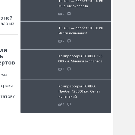
TRIALLI — пробег 50 000 км.
Мнение эксперта
2
 в ней
хало из
TRIALLI — пробег 50 000 км.
Итоги испытаний
2
 ли
ь
Компрессоры ТОЛВО. 126
000 км. Мнения экспертов
ертов
1
ема
 сроки
Компрессоры ТОЛВО.
»
Пробег 126 000 км. Отчет
ьтатов?
испытаний
1