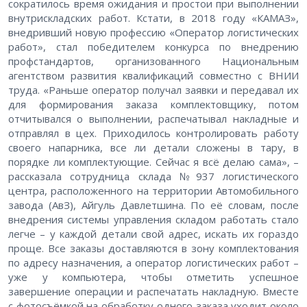
сократилось время ожидания и простои при выполнении
внутрискладских работ. Кстати, в 2018 году «КАМАЗ»,
внедривший новую профессию «Оператор логистических
работ», стал победителем конкурса по внедрению
профстандартов, организованного Национальным
агентством развития квалификаций совместно с ВНИИ
труда. «Раньше оператор получал заявки и передавал их
для формирования заказа комплектовщику, потом
отчитывался о выполнении, распечатывал накладные и
отправлял в цех. Приходилось контролировать работу
своего напарника, все ли детали сложены в тару, в
порядке ли комплектующие. Сейчас я всё делаю сама», –
рассказала сотрудница склада №937 логистического
центра, расположенного на территории Автомобильного
завода (АвЗ), Айгуль Давлетшина. По её словам, после
внедрения системы управления складом работать стало
легче – у каждой детали свой адрес, искать их гораздо
проще. Все заказы доставляются в зону комплектования
по адресу назначения, а оператор логистических работ –
уже у компьютера, чтобы отметить успешное
завершение операции и распечатать накладную. Вместе
с фотосъёмкой на обработку одного заказа уходит около