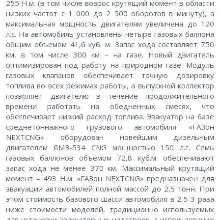
255 Н.м. (в том числе возрос крутящий момент в области
низких частот с 1 000 до 2 500 оборотов в минуту), а
максимальная мощность двигателям увеличена до 120
л.с. На автомобиль установлены четыре газовых баллона
общим объемом 41,6 куб. м. Запас хода составляет 750
км, в том числе 300 км – на газе. Новый двигатель
оптимизирован под работу на природном газе. Модуль
газовых клапанов обеспечивает точную дозировку
топлива во всех режимах работы, а выпускной коллектор
позволяет двигателю в течение продолжительного
времени работать на обедненных смесях, что
обеспечивает низкий расход топлива. Эвакуатор на базе
среднетоннажного грузового автомобиля «ГАЗон
NEXTCNG» оборудован новейшим дизельным
двигателем ЯМЗ-534 CNG мощностью 150 л.с. Семь
газовых баллонов объемом 72,8 куб.м. обеспечивают
запас хода не менее 370 км. Максимальный крутящий
момент – 493 Н.м. «ГАЗон NEXTCNG» предназначен для
эвакуации автомобилей полной массой до 2,5 тонн. При
этом стоимость базового шасси автомобиля в 2,5-3 раза
ниже стоимости моделей, традиционно используемых
для установки эвакуаторных надстроек, а использование