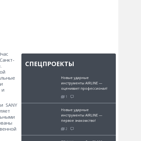
йчас
Санкт-
СПЕЦПРОЕКТЫ
.
ной
альные
Новые ударные
ми
инструменты AIRLINE —
оценивает профессионал!
 и
1
ми SANY
Новые ударные
оляет
инструменты AIRLINE —
льными
первое знакомство!
ованы
твенной
2