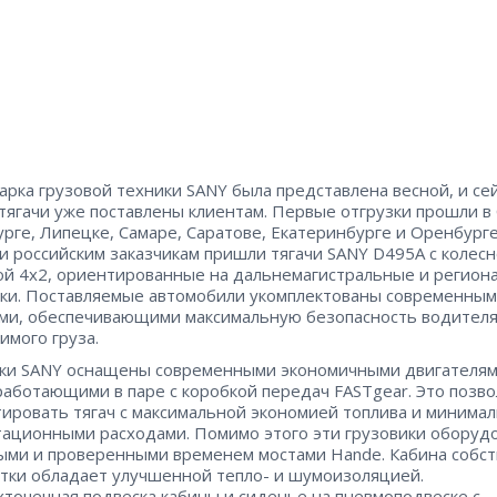
арка грузовой техники SANY была представлена весной, и се
тягачи уже поставлены клиентам. Первые отгрузки прошли в 
рге, Липецке, Самаре, Саратове, Екатеринбурге и Оренбурге
 российским заказчикам пришли тягачи SANY D495A с колес
й 4х2, ориентированные на дальнемагистральные и регион
ки. Поставляемые автомобили укомплектованы современны
ми, обеспечивающими максимальную безопасность водителя
имого груза.
ки SANY оснащены современными экономичными двигателя
работающими в паре с коробкой передач FASTgear. Это позв
тировать тягач с максимальной экономией топлива и минима
тационными расходами. Помимо этого эти грузовики оборуд
ми и проверенными временем мостами Hande. Кабина собс
тки обладает улучшенной тепло- и шумоизоляцией.
точечная подвеска кабины и сиденье на пневмоподвеске с