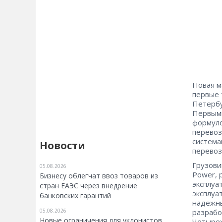
Новая м
первые 
Петербу
Первыми
формуло
перевоз
система
Новости
перевоз
Грузови
05.08.2026
Power, 
Бизнесу облегчат ввоз товаров из
эксплуа
стран ЕАЭС через внедрение
эксплуа
банковских гарантий
надежны
разрабо
05.08.2026
Новые ограничения для уклонистов
Четырех