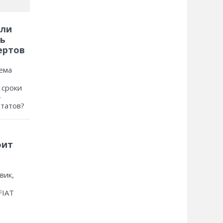
 ли
ь
ертов
ема
 сроки
»
ьтатов?
оит
вик,
FIAT
?