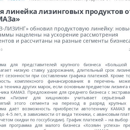
я линейка лизинговых продуктов о
МАЗа»
З-ЛИЗИНГ» обновил продуктовую линейку: новы
аммы нацелены на ускорение рассмотрения
ентов и рассчитаны на разные сегменты бизнеса
0
мма для представителей крупного бизнеса «Большой 
агает низкую ставку удорожания, длительный срок лизин
чёт сезонности при составлении графика платежей. Кроме то
ность комплексного финансирования: в перечень мож
а техника других марок, если основным предметом лизинга 
ника КАМАЗ. Предложение для среднего бизнеса с экстрав
ием «Лизинг для хищников» учитывает серьёзный 
иятий этого сегмента на переход в разряд крупных и
мма даёт возможность приобрести автотехнику КАМАЗ в
до 4-5 лет, в зависимости от вида техники, с авансовым пла
учётом скидки по госсубсидии). График платежей – на выбор 
ная программа для малого бизнеса «Хозяин успеха» пре