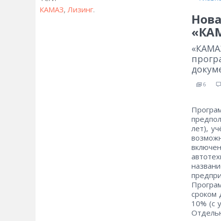
КАМАЗ
,
Лизинг
.
Нова
«КА
«КАМА
прогр
докум
6
Програ
предпол
лет), у
возмож
включен
автотех
назван
предпр
Програ
сроком 
10% (с 
Отдель