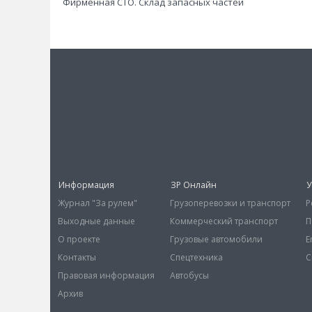
Фирменная СТО. Склад запасных частей
Информация
ЗР Онлайн
У
Журнал "За рулем"
Грузоперевозки и транспорт
Р
Выходные данные
Коммерческий транспорт
П
О проекте
Грузовые автомобили
E
Контакты
Спецтехника
С
Правовая информация
Автобусы
Архив