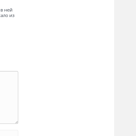
 в ней
хало из