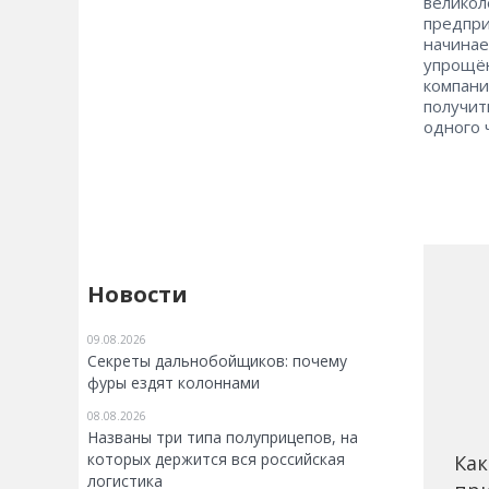
велико
предпри
начинае
упрощё
компан
получи
одного 
Новости
09.08.2026
Секреты дальнобойщиков: почему
фуры ездят колоннами
08.08.2026
Названы три типа полуприцепов, на
которых держится вся российская
Как
логистика