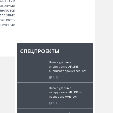
уальным
рограмме
меняются
впервые
ожность
течение
СПЕЦПРОЕКТЫ
Новые ударные
инструменты AIRLINE —
оценивает профессионал!
1
Новые ударные
инструменты AIRLINE —
первое знакомство!
2
и