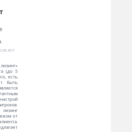
т
е
.
22.06.2017
лизинг»
га (до 5
го, есть
ет быть
является
агантным
настрой
гроков.
 лизинг
тежом от
клиента.
длагает