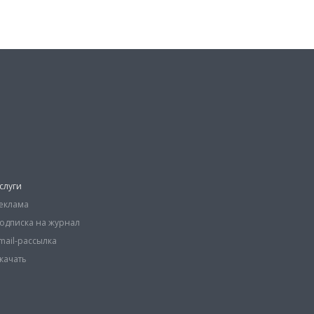
слуги
еклама
одписка на журнал
mail-рассылка
качать