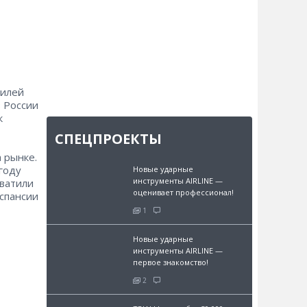
билей
в России
к
СПЕЦПРОЕКТЫ
 рынке.
году
Новые ударные
инструменты AIRLINE —
хватили
оценивает профессионал!
кспансии
1
Новые ударные
инструменты AIRLINE —
первое знакомство!
2