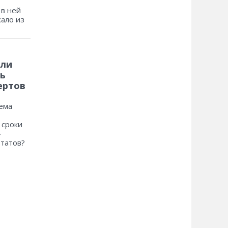
 в ней
хало из
 ли
ь
ертов
ема
 сроки
»
ьтатов?