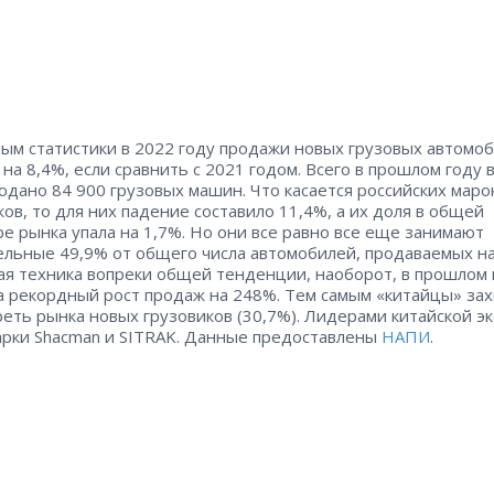
ым статистики в 2022 году продажи новых грузовых автомо
 на 8,4%, если сравнить с 2021 годом. Всего в прошлом году 
одано 84 900 грузовых машин. Что касается российских маро
ков, то для них падение составило 11,4%, а их доля в общей
ре рынка упала на 1,7%. Но они все равно все еще занимают
льные 49,9% от общего числа автомобилей, продаваемых на
ая техника вопреки общей тенденции, наоборот, в прошлом 
а рекордный рост продаж на 248%. Тем самым «китайцы» за
реть рынка новых грузовиков (30,7%). Лидерами китайской э
арки Shacman и SITRAK. Данные предоставлены
НАПИ
.