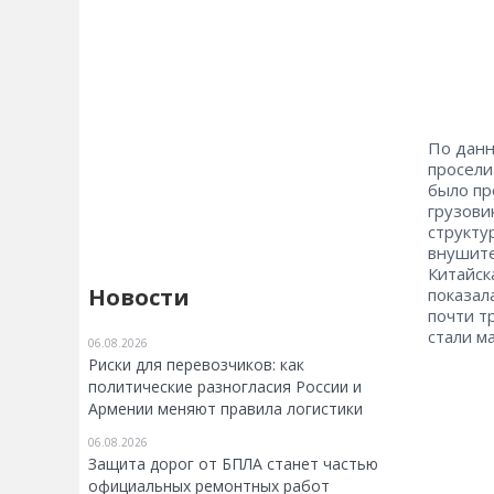
По данн
просели
было пр
грузови
структу
внушите
Китайск
Новости
показал
почти т
стали м
06.08.2026
Риски для перевозчиков: как
политические разногласия России и
Армении меняют правила логистики
06.08.2026
Защита дорог от БПЛА станет частью
официальных ремонтных работ