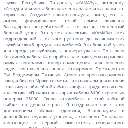
служит Республике Татарстан, «КАМАЗу», автопрому.
«Сегодня для меня большая честь разделить с вами это
торжество. Создание нового продукта, вывод его на
рынок, формирование целой армии лояльных
благодарных потребителей – это всегда совместный
большой успех. Это успех коллектива «КАМАЗа» всех
подразделений – от конструкторов до логистических
служб и служб продаж автомобилей. Это большой успех
для города, республики», – подчеркнула она. По словам
Когогиной, кабина К4 разработана и выведена на рынок в
рамках программы импортозамещения, для решения
задач, поставленных перед автопромом Президентом
РФ Владимиром Путиным. Директор прессово-рамного
завода Виктор Мраков отметил, что поводом для встречи
стал выпуск юбилейной кабины как факт трудового успеха
коллектива. «Позади нас – каркас кабины 5490 с красивым
номером 25000. Скоро автомобиль с этой кабиной
выйдет на дороги страны. Я поздравляю вас с этим
достижением. Желаю здоровья, благополучия и
дальнейших трудовых успехов», – сказал он. Поздравил
камазовцев и первый заместитель генерального