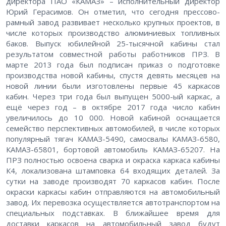
директора ПАО «КАМАЗ» – исполнительный директор
Юрий Герасимов. Он отметил, что сегодня прессово-
рамный завод развивает несколько крупных проектов, в
числе которых производство алюминиевых топливных
баков. Выпуск юбилейной 25-тысячной кабины стал
результатом совместной работы работников ПРЗ. В
марте 2013 года был подписан приказ о подготовке
производства новой кабины, спустя девять месяцев на
новой линии были изготовлены первые 45 каркасов
кабин. Через три года был выпущен 5000-ый каркас, а
ещё через год – в октябре 2017 года число кабин
увеличилось до 10 000. Новой кабиной оснащается
семейство перспективных автомобилей, в числе которых
популярный тягач КАМАЗ-5490, самосвалы КАМАЗ-6580,
КАМАЗ-65801, бортовой автомобиль КАМАЗ-65207. На
ПРЗ полностью освоена сварка и окраска каркаса кабины
К4, локализована штамповка 64 входящих деталей. За
сутки на заводе производят 70 каркасов кабин. После
окраски каркасы кабин отправляются на автомобильный
завод. Их перевозка осуществляется автотранспортом на
специальных подставках. В ближайшее время для
доставки каркасов на автомобильный завод будут