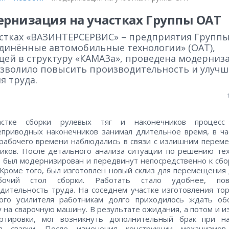
рнизация на участках Группы ОАТ
астках «ВАЗИНТЕРСЕРВИС» – предприятия Групп
динённые автомобильные технологии» (ОАТ),
щей в структуру «КАМАЗа», проведена модерниз
озволило повысить производительность и улуч
я труда.
стке сборки рулевых тяг и наконечников процесс
приводных наконечников занимал длительное время, в ча
рабочего времени наблюдались в связи с излишним пере
иков. После детального анализа ситуации по решению те
 был модернизирован и передвинут непосредственно к сб
 Кроме того, был изготовлен новый склиз для перемещения
очий стол сборки. Работать стало удобнее, пов
дительность труда. На соседнем участке изготовления то
ного усилителя работникам долго приходилось ждать об
у на сварочную машину. В результате ожидания, а потом и 
ортировки, мог возникнуть дополнительный брак при на
в сварки. После изменения конструкции механизмов