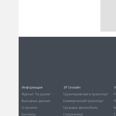
Информация
ЗР Онлайн
У
Журнал "За рулем"
Грузоперевозки и транспорт
Р
Выходные данные
Коммерческий транспорт
П
О проекте
Грузовые автомобили
E
Контакты
Спецтехника
С