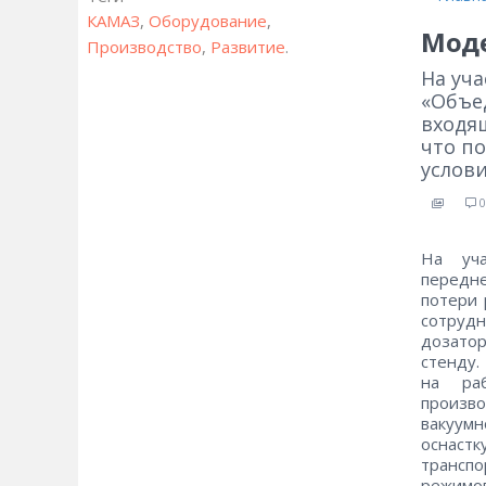
КАМАЗ
,
Оборудование
,
Моде
Производство
,
Развитие
.
На уч
«Объе
входя
что п
услови
0
На уча
передне
потери 
сотрудн
дозатор
стенду.
на раб
произво
вакуум
оснастк
трансп
режимо