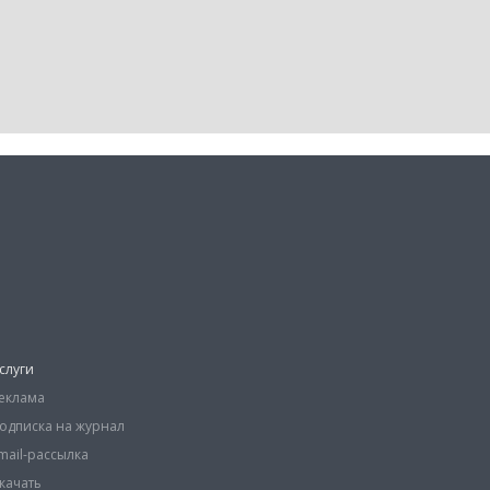
слуги
еклама
одписка на журнал
mail-рассылка
качать