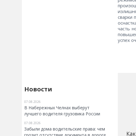
произо
излишн
сварки 
оснастк
часть н
повыше
успех о
Новости
07.08.2026
В Набережных Челнах выберут
лучшего водителя грузовика России
07.08.2026
Забыли дома водительские права: чем
Как
грозит отсутствие документа в дороге