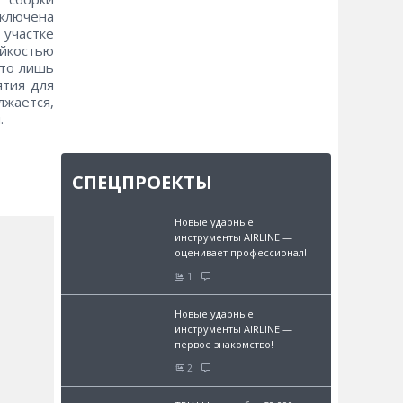
ключена
участке
ойкостью
Это лишь
ятия для
жается,
.
СПЕЦПРОЕКТЫ
Новые ударные
инструменты AIRLINE —
оценивает профессионал!
1
Новые ударные
инструменты AIRLINE —
первое знакомство!
2
и