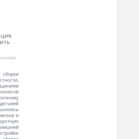
ы
ация,
шить
10.04.2020
 сборки
стности,
мещением
хнологов
орочному
 деталей
ысилась
рмозов и
оротную
излишней
стройке
 сборки