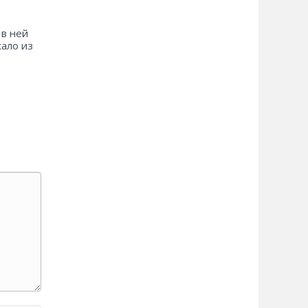
 в ней
хало из