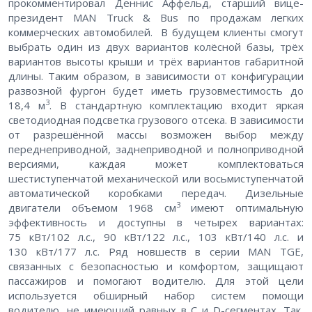
прокомментировал Деннис Аффельд, старший вице-
президент MAN Truck & Bus по продажам легких
коммерческих автомобилей. В будущем клиенты смогут
выбрать один из двух вариантов колёсной базы, трёх
вариантов высоты крыши и трёх вариантов габаритной
длины. Таким образом, в зависимости от конфигурации
развозной фургон будет иметь грузовместимость до
3
18,4 м
. В стандартную комплектацию входит яркая
светодиодная подсветка грузового отсека. В зависимости
от разрешённой массы возможен выбор между
переднеприводной, заднеприводной и полноприводной
версиями, каждая может комплектоваться
шестиступенчатой механической или восьмиступенчатой
автоматической коробками передач. Дизельные
3
двигатели объемом 1968 см
имеют оптимальную
эффективность и доступны в четырех вариантах:
75 кВт/102 л.с., 90 кВт/122 л.с., 103 кВт/140 л.с. и
130 кВт/177 л.с. Ряд новшеств в серии MAN TGE,
связанных с безопасностью и комфортом, защищают
пассажиров и помогают водителю. Для этой цели
используется обширный набор систем помощи
водителю, не имеющий равных в C и D-сегментах. Так,