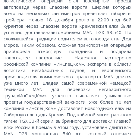
логистической операции стал ювелирный проезд
автопоезда через Спасские ворота, ширина которых
всего на несколько сантиметров превышает габариты
трейлера. Ночью 18 декабря ровно в 22:00 под бой
курантов через Спасские ворота Кремлевская елка была
успешно доставленаавтомобилем MAN TGX 33.540. По
сложившейся традиции водителем автопоезда стал Дед
Мороз. Таким образом, сложная транспортная операция
приоборела атмосферу праздника и подарила
новогоднее настроение. Надежное партнерство
российской компании «ИнСпецКом», эксперта в области
логистики негабаритных грузов, и европейского
производителя коммерческого транспорта MAN длится
уже много лет. Владея самой современной немецкой
техникой MAN для перевозки негабаритного
груза,«ИнСпецКом» успешно выполняет уникальные
проекты государственной важности. Уже более 10 лет
компания «ИнСпецКом» доставляет новогоднюю елку на
Соборную площадь Кремля. Под кабиной магистрального
тягача TGX 33-й серии, выбранного для доставки Главной
елки России в Кремль в этом году, установлен двигатель
MAN D26 мощностью 540 л.с., который отвечает