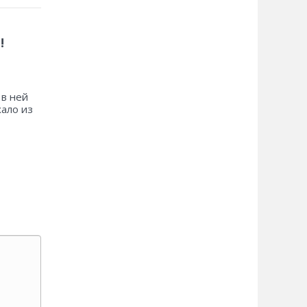
!
 в ней
хало из