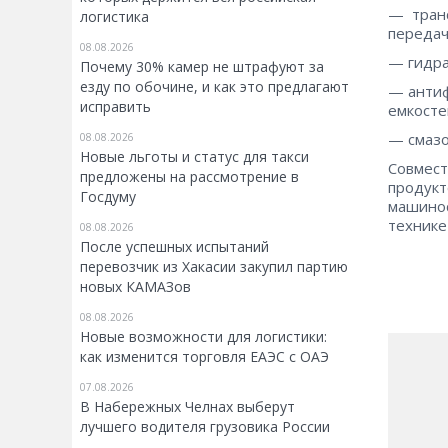
— транс
логистика
передач
08.08.2026
— гидра
Почему 30% камер не штрафуют за
езду по обочине, и как это предлагают
— антиф
исправить
емкосте
— смазо
08.08.2026
Новые льготы и статус для такси
Совмест
предложены на рассмотрение в
продукт
Госдуму
машинос
технике
08.08.2026
После успешных испытаний
перевозчик из Хакасии закупил партию
новых КАМАЗов
08.08.2026
Новые возможности для логистики:
как изменится торговля ЕАЭС с ОАЭ
07.08.2026
В Набережных Челнах выберут
лучшего водителя грузовика России