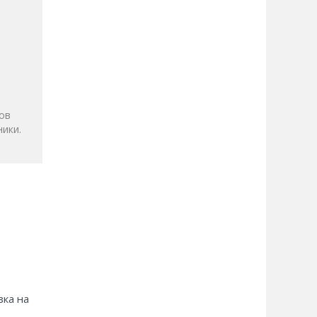
и
ов
ики.
зка на