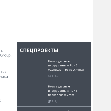
СПЕЦПРОЕКТЫ
 с
 Group,
Новые ударные
инструменты AIRLINE —
оценивает профессионал!
чных
ники
1
Новые ударные
инструменты AIRLINE —
первое знакомство!
:
2