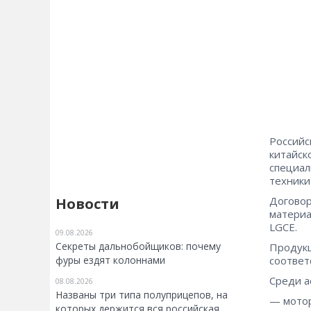
Российс
китайск
специал
техники
Договор
Новости
материа
LGCE.
09.08.2026
Секреты дальнобойщиков: почему
Продукц
соответ
фуры ездят колоннами
Среди а
08.08.2026
Названы три типа полуприцепов, на
— мотор
которых держится вся российская