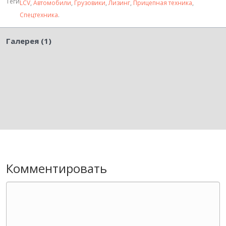
Теги
LCV
,
Автомобили
,
Грузовики
,
Лизинг
,
Прицепная техника
,
Спецтехника
.
Галерея (1)
Комментировать