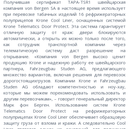
Получившая сертификат TAPA-TSR1 швейцарская
компания von Bergen SA в настоящее время использует
при перевозке табачных изделий 16 рефрижераторных
полуприцепов Krone Cool Liner, оснащенных системой
Krone Telematics Door Protect. Эта система гарантирует
отличную защиту от краж: двери блокируются
автоматически, а открыть их можно только после того,
как сотрудник транспортной компании через
телематическую систему даст разрешение на
открывание. «Компания von Bergen высоко ценит
продукцию Krone и надежную работу ее швейцарского
партнера, Fahrzeugbau Studen AG, предлагающего
множество вариантов, включая решения для перевозок
дорогостоящихгрузов. Компании Krone и Fahrzeugbau
Studen AG обладают компетентностью и ноу-хау,
которые мы можем порекомендовать использовать и
другим перевозчикам», – говорит генеральный директор
Марк фон Берген. Использование систем Krone
Telematics Door Protect на рефрижераторных
полуприцепах Krone Cool Liner обеспечивает образцовую
защиту груза от взлома и кражи. А следовательно Cool