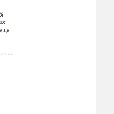
й
ах
 еще
06.07.2026