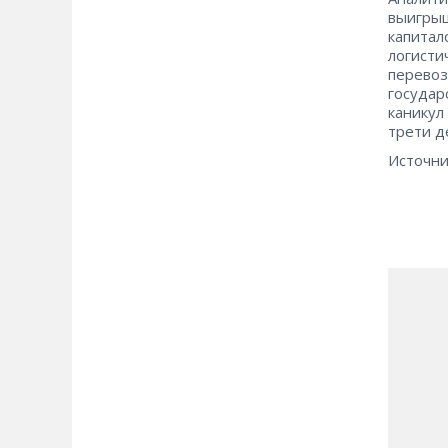
выигрыш
капитал
логисти
перевоз
государ
каникул
трети д
Источни