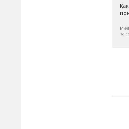
Как
при
Мини
на с