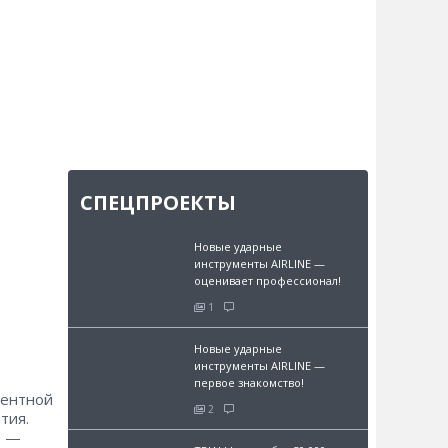
СПЕЦПРОЕКТЫ
Новые ударные
инструменты AIRLINE —
оценивает профессионал!
1
Новые ударные
инструменты AIRLINE —
первое знакомство!
дентной
2
тия.
) —