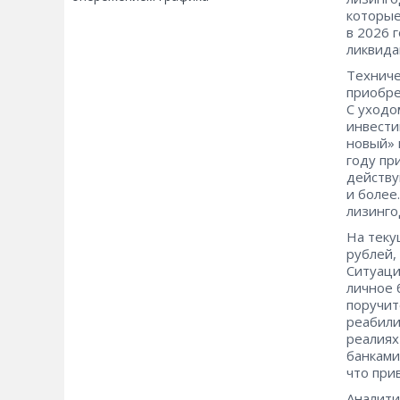
которые
в 2026 
ликвида
Техниче
приобре
С уходо
инвести
новый» 
году пр
действу
и более
лизинго
На теку
рублей,
Ситуаци
личное 
поручит
реабили
реалиях
банками
что при
Аналити