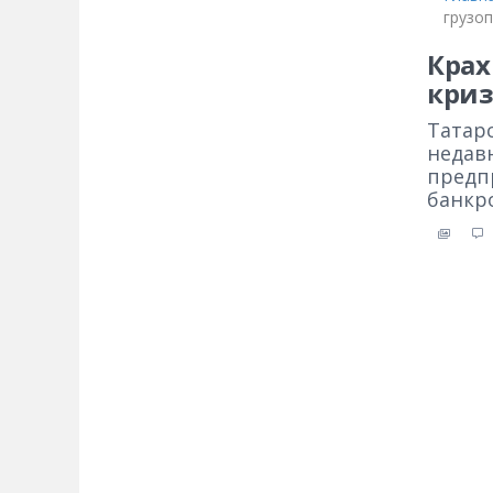
грузоп
Крах
криз
Татар
недав
предп
банкро