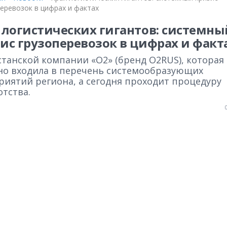
еревозок в цифрах и фактах
 логистических гигантов: системны
ис грузоперевозок в цифрах и факт
станской компании «О2» (бренд О2RUS), которая
но входила в перечень системообразующих
риятий региона, а сегодня проходит процедуру
тства.