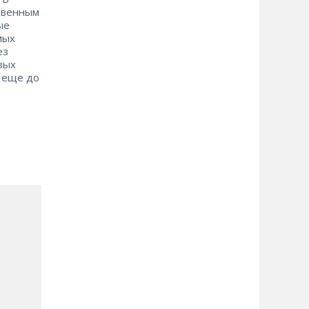
твенным
ые
мых
ез
вых
а еще до