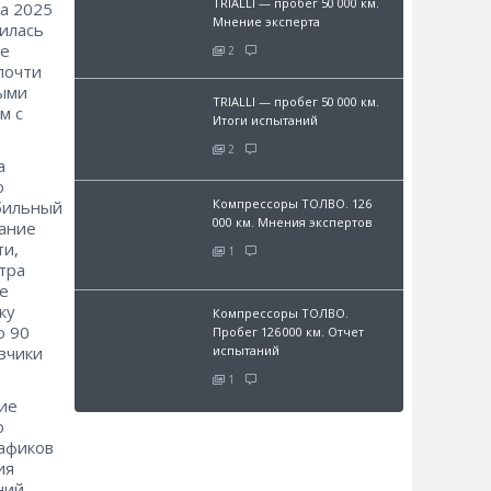
TRIALLI — пробег 50 000 км.
а 2025
Мнение эксперта
илась
ие
2
почти
ыми
TRIALLI — пробег 50 000 км.
м с
Итоги испытаний
2
а
о
Компрессоры ТОЛВО. 126
абильный
000 км. Мнения экспертов
жание
ти,
1
тра
е
ку
Компрессоры ТОЛВО.
о 90
Пробег 126 000 км. Отчет
зчики
испытаний
1
вие
о
афиков
ия
ний,