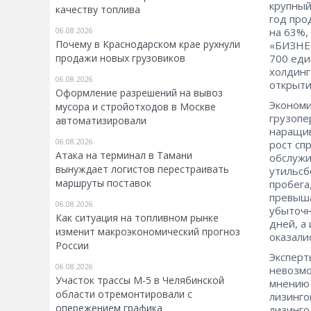
крупный
качеству топлива
год про
на 63%,
06.08.2026
Почему в Краснодарском крае рухнули
«БИЗНЕС
продажи новых грузовиков
700 еди
холдинг
06.08.2026
открыти
Оформление разрешений на вывоз
Экономи
мусора и стройотходов в Москве
грузопе
автоматизировали
наращив
06.08.2026
рост сп
Атака на терминал в Тамани
обслужи
вынуждает логистов перестраивать
утильсб
маршруты поставок
пробега
превыша
06.08.2026
убыточн
Как ситуация на топливном рынке
дней, а
изменит макроэкономический прогноз
оказали
России
Эксперт
06.08.2026
невозмо
Участок трассы М-5 в Челябинской
мнению 
области отремонтировали с
лизинго
опережением графика
лизинго