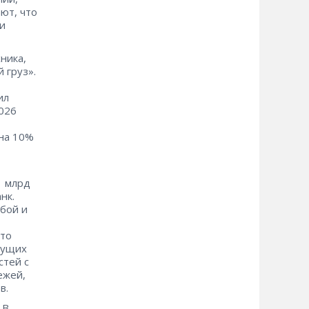
ют, что
ии
ника,
 груз».
ил
026
 на 10%
1 млрд
нк.
обой и
что
кущих
стей с
ежей,
в.
 В