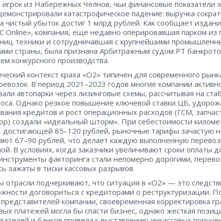
 игрок из Набережных Челнов, чьи финансовые показатели з
демонстрировали катастрофическое падение: выручка сократ
 а чистый убыток достиг 1 млрд рублей. Как сообщает издан
 Online», компания, еще недавно оперировавшая парком из 
ниц техники и сотрудничавшая с крупнейшими промышленн
ами страны, была признана Арбитражным судом РТ банкрото
ем конкурсного производства.
ческий контекст краха «О2» типичен для современного рынк
ревозок. В период 2021–2023 годов многие компании активн
али автопарки через лизинговые схемы, рассчитывая на ст
роса. Однако резкое повышение ключевой ставки ЦБ, удоро
вания кредитов и рост операционных расходов (ГСМ, запчас
ор) создали «идеальный шторм». При себестоимости киломе
, достигающей 85–120 рублей, рыночные тарифы зачастую н
ют 67–90 рублей, что делает каждую выполненную перевоз
ой. В условиях, когда заказчики увеличивают сроки оплаты д
 инструменты факторинга стали непомерно дорогими, перево
сь зажаты в тиски кассовых разрывов.
ы отрасли подчеркивают, что ситуация в «О2» — это следст
жности договориться с кредиторами о реструктуризации. П
представителей компании, своевременная корректировка гр
вых платежей могла бы спасти бизнес, однако жесткая позиц
дателей и банков привела к выставлению инкассовых поруче