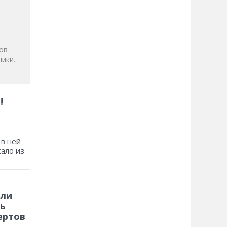
и
ов
ики.
!
 в ней
хало из
 ли
ь
ертов