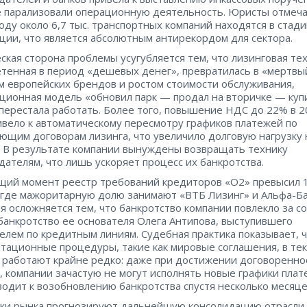
 парализовали операционную деятельность. Юристы отмеча
году около 6,7 тыс. транспортных компаний находятся в стад
ции, что является абсолютным антирекордом для сектора.
ская сторона проблемы усугубляется тем, что лизинговая тех
тенная в период «дешевых денег», превратилась в «мертвый
м европейских брендов и ростом стоимости обслуживания,
ционная модель «обновил парк — продал на вторичке — куп
перестала работать. Более того, повышение НДС до 22% в 2
ивело к автоматическому пересмотру графиков платежей по
ющим договорам лизинга, что увеличило долговую нагрузку
. В результате компании вынуждены возвращать технику
дателям, что лишь ускоряет процесс их банкротства.
щий момент реестр требований кредиторов «О2» превысил 
 где мажоритарную долю занимают «ВТБ Лизинг» и Альфа-Ба
я осложняется тем, что банкротство компании повлекло за с
банкротство ее основателя Олега Антипова, выступившего
елем по кредитным линиям. Судебная практика показывает, 
тационные процедуры, такие как мировые соглашения, в те
 работают крайне редко: даже при достижении договоренно
, компании зачастую не могут исполнять новые графики плат
водит к возобновлению банкротства спустя несколько месяце
ки рынка прогнозируют дальнейшую консолидацию отрасли.