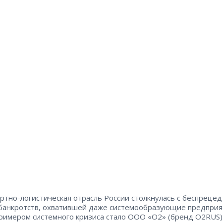
ртно-логистическая отрасль России столкнулась с беспреце
банкротств, охватившей даже системообразующие предприя
римером системного кризиса стало ООО «О2» (бренд O2RUS