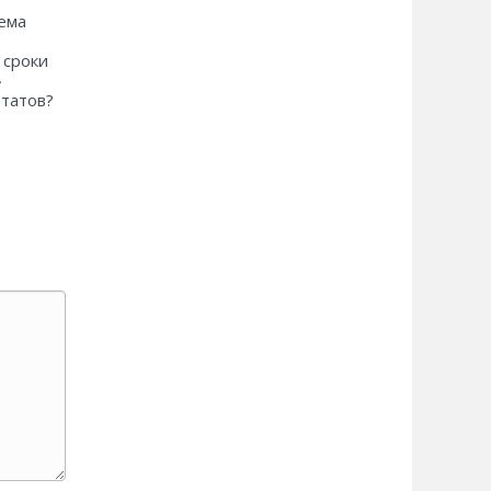
ема
 сроки
»
ьтатов?