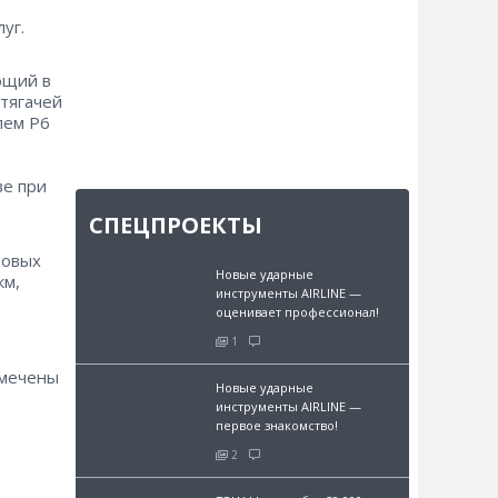
уг.
ющий в
тягачей
лем Р6
ве при
СПЕЦПРОЕКТЫ
зовых
Новые ударные
км,
инструменты AIRLINE —
оценивает профессионал!
1
амечены
Новые ударные
инструменты AIRLINE —
первое знакомство!
2