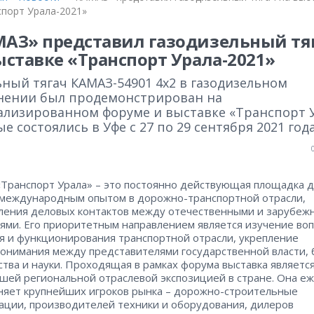
спорт Урала-2021»
АЗ» представил газодизельный тя
ыставке «Транспорт Урала-2021»
ьный тягач КАМАЗ-54901 4х2 в газодизельном
нении был продемонстрирован на
ализированном форуме и выставке «Транспорт У
е состоялись в Уфе с 27 по 29 сентября 2021 года
Транспорт Урала» – это постоянно действующая площадка д
международным опытом в дорожно-транспортной отрасли,
ления деловых контактов между отечественными и зарубеж
ями. Его приоритетным направлением является изучение во
я и функционирования транспортной отрасли, укрепление
онимания между представителями государственной власти, 
тва и науки. Проходящая в рамках форума выставка являетс
шей региональной отраслевой экспозицией в стране. Она е
яет крупнейших игроков рынка – дорожно-строительные
ации, производителей техники и оборудования, дилеров