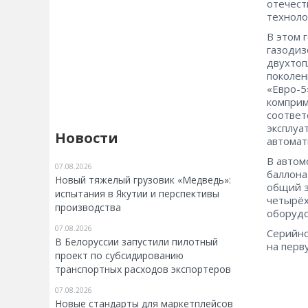
отечест
техноло
В этом 
газодиз
двухтоп
поколен
«Евро-5
комприм
соответ
эксплуа
Новости
автомат
В автом
07.08.2026
баллона
Новый тяжелый грузовик «Медведь»:
общий з
испытания в Якутии и перспективы
четырёх
производства
оборудо
07.08.2026
Серийно
В Белоруссии запустили пилотный
на перв
проект по субсидированию
транспортных расходов экспортеров
07.08.2026
Новые стандарты для маркетплейсов