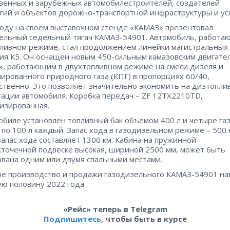
венных и зарубежных автомобилестроителей, создателей
гий и объектов дорожно-транспортной инфраструктуры и усл
году на своем выставочном стенде «КАМАЗ» презентовал
ельный седельный тягач КАМАЗ-54901. Автомобиль, работа
ливном режиме, стал продолжением линейки магистральных 
ия К5. Он оснащен новым 450-сильным камазовским двигате
», работающим в двухтопливном режиме на смеси дизеля и
ированного природного газа (КПГ) в пропорциях 60/40,
ственно. Это позволяет значительно экономить на дизтопли
тации автомобиля. Коробка передач – ZF 12TX2210TD,
изированная.
обиле установлен топливный бак объемом 400 л и четыре га
 по 100 л каждый. Запас хода в газодизельном режиме – 500 
апас хода составляет 1300 км. Кабина на пружинной
точечной подвеске высокая, шириной 2500 мм, может быть
вана одним или двумя спальными местами.
е производство и продажи газодизельного КАМАЗ-54901 н
ую половину 2022 года.
«Рейс» теперь в Telegram
Подпишитесь
, чтобы быть в курсе