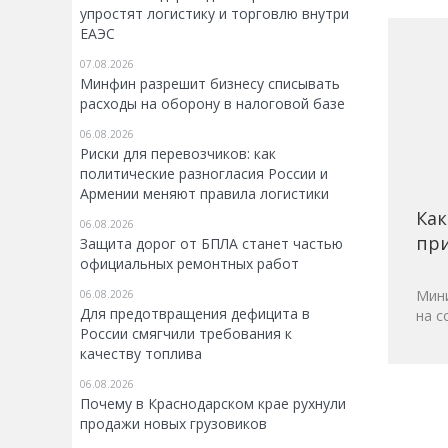
упростят логистику и торговлю внутри
ЕАЭС
07.08.2026
Минфин разрешит бизнесу списывать
расходы на оборону в налоговой базе
06.08.2026
Риски для перевозчиков: как
политические разногласия России и
Армении меняют правила логистики
Как
06.08.2026
при
Защита дорог от БПЛА станет частью
официальных ремонтных работ
Мини
06.08.2026
Для предотвращения дефицита в
на с
России смягчили требования к
качеству топлива
06.08.2026
Почему в Краснодарском крае рухнули
продажи новых грузовиков