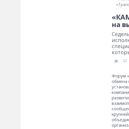
«Тран
«КАМ
на в
Седел
испол
специ
которы
Форум «
обмена 
установ
компани
развити
взаимоп
сообщес
крупней
объедин
организ