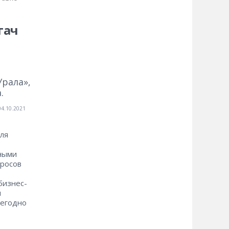
гач
рала»,
.
04.10.2021
ля
ными
просов
бизнес-
я
жегодно