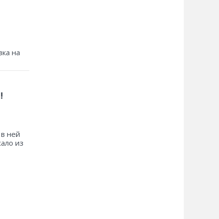
зка на
!
 в ней
хало из