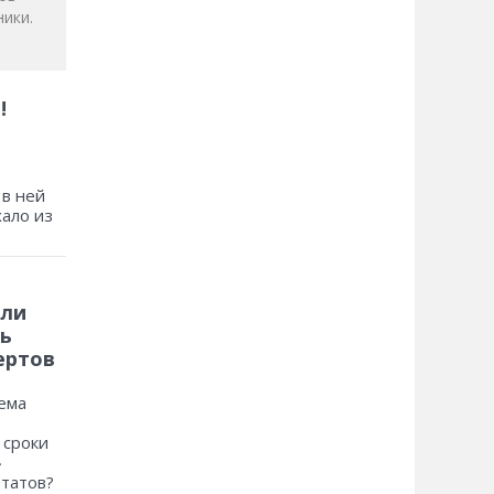
ики.
!
 в ней
хало из
 ли
ь
ертов
ема
 сроки
»
ьтатов?