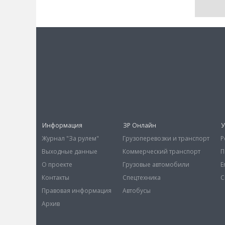
Информация
ЗР Онлайн
У
Журнал "За рулем"
Грузоперевозки и транспорт
Р
Выходные данные
Коммерческий транспорт
П
О проекте
Грузовые автомобили
E
Контакты
Спецтехника
С
Правовая информация
Автобусы
Архив