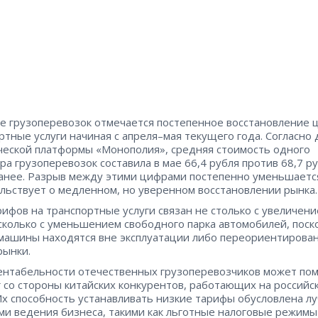
е грузоперевозок отмечается постепенное восстановление 
ртные услуги начиная с апреля–мая текущего года. Согласно
ческой платформы «Монополия», средняя стоимость одного
ра грузоперевозок составила в мае 66,4 рубля против 68,7 р
анее. Разрыв между этими цифрами постепенно уменьшается
льствует о медленном, но уверенном восстановлении рынка.
рифов на транспортные услуги связан не столько с увеличен
 сколько с уменьшением свободного парка автомобилей, поск
машины находятся вне эксплуатации либо переориентирова
рынки.
ентабельности отечественных грузоперевозчиков может по
 со стороны китайских конкурентов, работающих на российс
Их способность устанавливать низкие тарифы обусловлена л
ми ведения бизнеса, такими как льготные налоговые режимы