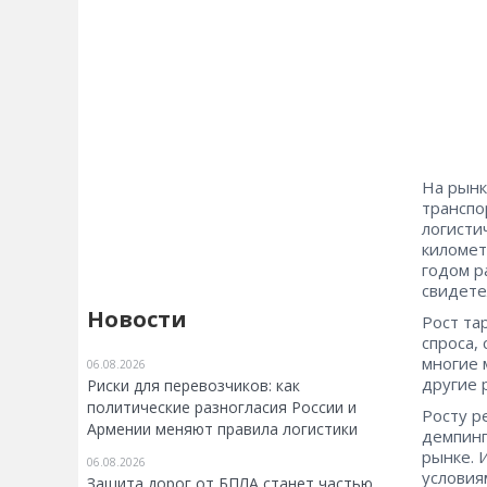
На рынк
транспо
логисти
километ
годом р
свидете
Новости
Рост та
спроса,
многие 
06.08.2026
другие 
Риски для перевозчиков: как
политические разногласия России и
Росту р
Армении меняют правила логистики
демпинг
рынке. 
06.08.2026
условия
Защита дорог от БПЛА станет частью