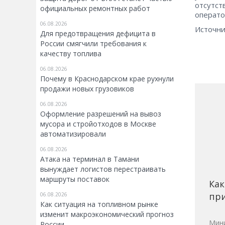
отсутст
официальных ремонтных работ
операто
06.08.2026
Источни
Для предотвращения дефицита в
России смягчили требования к
качеству топлива
06.08.2026
Почему в Краснодарском крае рухнули
продажи новых грузовиков
06.08.2026
Оформление разрешений на вывоз
мусора и стройотходов в Москве
автоматизировали
06.08.2026
Атака на терминал в Тамани
вынуждает логистов перестраивать
маршруты поставок
Как
при
06.08.2026
Как ситуация на топливном рынке
изменит макроэкономический прогноз
Мини
России