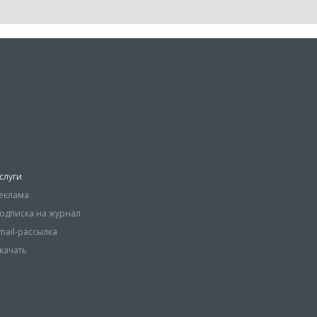
слуги
еклама
одписка на журнал
mail-рассылка
качать