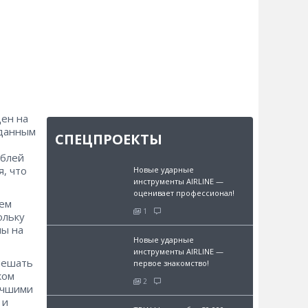
цен на
 данным
СПЕЦПРОЕКТЫ
ублей
, что
Новые ударные
инструменты AIRLINE —
оценивает профессионал!
ием
1
ольку
ны на
Новые ударные
инструменты AIRLINE —
мешать
первое знакомство!
ком
2
учшими
 и