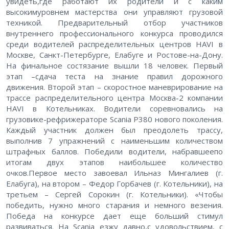
увидеть,где работают их родители и с каким
высокимуровнем мастерства они управляют грузовой
техникой. Предварительный отбор участников
внутреннего профессионального конкурса проводился
среди водителей распределительных центров HAVI в
Москве, Санкт-Петербурге, Елабуге и Ростове-на-Дону.
На финальное состязание вышли 18 человек. Первый
этап –сдача теста на знание правил дорожного
движения. Второй этап – скоростное маневрирование на
трассе распределительного центра Москва-2 компании
HAVI в Котельниках. Водители соревновались на
грузовике-рефрижераторе Scania Р380 нового поколения.
Каждый участник должен был преодолеть трассу,
выполнив 7 упражнений с наименьшим количеством
штрафных баллов. Победили водители, набравшеепо
итогам двух этапов наибольшее количество
очков.Первое место завоевал Ильназ Мингалиев (г.
Елабуга), на втором – Федор Горбачев (г. Котельники), на
третьем – Сергей Сорокин (г. Котельники). «Чтобы
победить, нужно много старания и немного везения.
Победа на конкурсе дает еще больший стимул
развиваться. На Scania езжу давно,с удовольствием, с