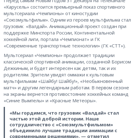
Перед самым Новым годом 31 декабря на телеканале
«Карусель» состоится премьерный показ спортивного
мультсериала «Чемпионы» от киностудии
«Союзмультфильм». Одним из героев мультфильма стал
грузовик «Валдай». Анимационный проект создан при
поддержке Минспорта России, Континентальной
хоккейной лиги, портала «Чемпионат» и ГК
«Современные транспортные технологии» (ГК «СТТ»).
Мультсериал «Чемпионы» продолжает традиции
классической спортивной анимации, созданной Борисом
Дежкиным, и будет интересен как детям, так и их
родителям. Зрители увидят оммажи к культовым
мультфильмам «Шайбу! Шайбу!», «Необыкновенный
матч» и другим легендарным работам. В первом сезоне
на экраны вернется противостояние хоккейных команд
«Синие Вымпелы» и «Красные Метеоры».
«Мы гордимся, что грузовик «Валдай» стал
частью этой доброй истории. Наше
сотрудничество с «Союзмультфильмом»
объединило лучшие традиции анимации с
современными решениями», — отметил