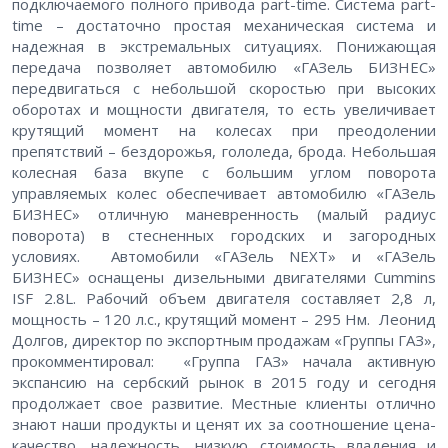
подключаемого полного привода part-time. Система part-
time – достаточно простая механическая система и
надежная в экстремальных ситуациях. Понижающая
передача позволяет автомобилю «ГАЗель БИЗНЕС»
передвигаться с небольшой скоростью при высоких
оборотах и мощности двигателя, то есть увеличивает
крутящий момент на колесах при преодолении
препятствий – бездорожья, гололеда, брода. Небольшая
колесная база вкупе с большим углом поворота
управляемых колес обеспечивает автомобилю «ГАЗель
БИЗНЕС» отличную маневренность (малый радиус
поворота) в стесненных городских и загородных
условиях. Автомобили «ГАЗель NEXT» и «ГАЗель
БИЗНЕС» оснащены дизельными двигателями Cummins
ISF 2.8L. Рабочий объем двигателя составляет 2,8 л,
мощность – 120 л.с., крутящий момент – 295 Нм. Леонид
Долгов, директор по экспортным продажам «Группы ГАЗ»,
прокомментировал: «Группа ГАЗ» начала активную
экспансию на сербский рынок в 2015 году и сегодня
продолжает свое развитие. Местные клиенты отлично
знают наши продукты и ценят их за соотношение цена-
качество, надежность, низкую стоимость владения и