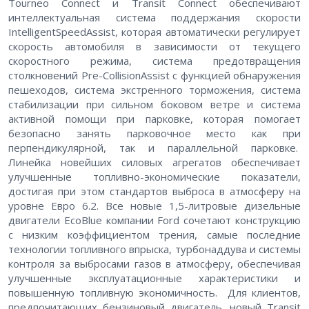
Tourneo Connect и Transit Connect обеспечивают
интеллектуальная система поддержания скорости
IntelligentSpeedAssist, которая автоматически регулирует
скорость автомобиля в зависимости от текущего
скоростного режима, система предотвращения
столкновений Pre-CollisionAssist с функцией обнаружения
пешеходов, система экстренного торможения, система
стабилизации при сильном боковом ветре и система
активной помощи при парковке, которая помогает
безопасно занять парковочное место как при
перпендикулярной, так и параллельной парковке.
Линейка новейших силовых агрегатов обеспечивает
улучшенные топливно-экономические показатели,
достигая при этом стандартов выброса в атмосферу на
уровне Евро 6.2. Все новые 1,5-литровые дизельные
двигатели EcoBlue компании Ford сочетают конструкцию
с низким коэффициентом трения, самые последние
технологии топливного впрыска, турбонаддува и системы
контроля за выбросами газов в атмосферу, обеспечивая
улучшенные эксплуатационные характеристики и
повышенную топливную экономичность. Для клиентов,
предпочитающих бензиновый двигатель, новый Transit