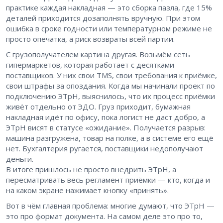
практике каждая накладная — это сборка пазла, где 15%
деталей приходится дозаполнять вручную. При этом
ошибка в сроке годности или температурном режиме не
просто опечатка, а риск возвраты всей партии.
С грузополучателем картина другая. Возьмём сеть
гипермаркетов, которая работает с десятками
поставщиков. У них свои TMS, свои требования к приёмке,
свои штрафы за опоздания. Когда мы начинали проект по
подключению ЭТрН, выяснилось, что их процесс приёмки
живёт отдельно от ЭДО. Груз приходит, бумажная
накладная идёт по офису, пока логист не даст добро, а
ЭТрН висят в статусе «ожидание». Получается разрыв:
машина разгружена, товар на полке, а в системе его ещё
нет. Бухгалтерия ругается, поставщики недополучают
деньги.
В итоге пришлось не просто внедрить ЭТрН, а
пересматривать весь регламент приёмки — кто, когда и
на каком экране нажимает кнопку «принять».
Вот в чём главная проблема: многие думают, что ЭТрН —
это про формат документа. На самом деле это про то,