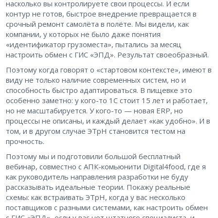
насколько вы контролируете свои процессы. И если
контур не готов, быстрое внедрение превращается в
срочный ремонт самолёта в полёте. Мы видели, как
компании, у которых не было даже понятия
«идентификатор грузоместа», пытались за месяц
настроить обмен с ГИС «ЭПД». Результат своеобразный.
Поэтому когда говорят о «стартовом контексте», имеют в
виду не только наличие современных систем, но и
способность быстро адаптироваться. В пищевке это
особенно заметно: у кого-то 1С стоит 15 лет и работает,
но не масштабируется. У кого-то — новая ERP, но
процессы не описаны, и каждый делает «как удобно». И в
том, и в другом случае ЭТрН становится тестом на
прочность.
Поэтому мы и подготовили большой бесплатный
вебинар, совместно с АПК-комьюнити Digital4food, где я
как руководитель направления разработки не буду
рассказывать идеальные теории. Покажу реальные
схемы: как встраивать ЭТрН, когда у вас несколько
поставщиков с разными системами, как настроить обмен
с ГИС «ЭПД», если у вас нет штатного специалиста, и