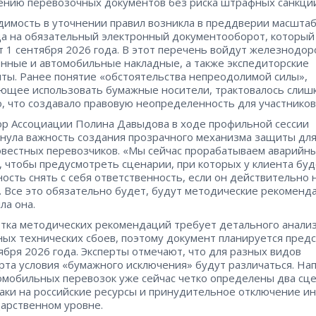
нию перевозочных документов без риска штрафных санкций
имость в уточнении правил возникла в преддверии масшта
а на обязательный электронный документооборот, который
т 1 сентября 2026 года. В этот перечень войдут железнодо
нные и автомобильные накладные, а также экспедиторские
ты. Ранее понятие «обстоятельства непреодолимой силы»,
ющее использовать бумажные носители, трактовалось слиш
, что создавало правовую неопределенность для участников
р Ассоциации Полина Давыдова в ходе профильной сессии
нула важность создания прозрачного механизма защиты дл
вестных перевозчиков. «Мы сейчас прорабатываем аварийн
 чтобы предусмотреть сценарии, при которых у клиента буд
ость снять с себя ответственность, если он действительно 
. Все это обязательно будет, будут методические рекоменд
ла она.
тка методических рекомендаций требует детального анализ
ых технических сбоев, поэтому документ планируется пред
тября 2026 года. Эксперты отмечают, что для разных видов
рта условия «бумажного исключения» будут различаться. На
омобильных перевозок уже сейчас четко определены два сце
аки на российские ресурсы и принудительное отключение и
дарственном уровне.