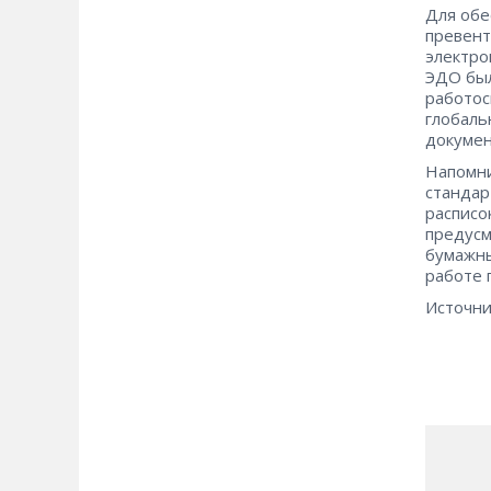
Для обе
превент
электро
ЭДО был
работос
глобаль
докумен
Напомни
стандар
расписо
предусм
бумажны
работе 
Источни