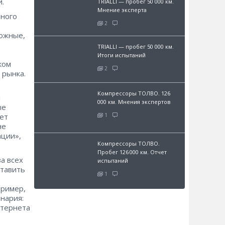
.
TRIALLI — пробег 50 000 км.
Мнение эксперта
бного
2
рожные,
TRIALLI — пробег 50 000 км.
Итоги испытаний
ком
2
 рынка.
Компрессоры ТОЛВО. 126
я
000 км. Мнения экспертов
ые
1
ет
не
ации»,
Компрессоры ТОЛВО.
Пробег 126 000 км. Отчет
а всех
испытаний
ставить
1
пример,
нария:
нтернета