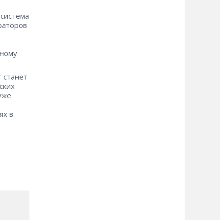
 система
раторов
жному
 станет
ских
уже
ях в