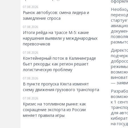
оформле
07.08.2026
Необход
Рынок автобусов: смена лидера и
переход
замедление спроса
стартуе
авиацио
07.08.2026
докумен
Итоги рейда на трассе М-5: какие
позволя
нарушения выявили у международных
размыто
перевозчиков
Директо
07.08.2026
подчерк
Контейнерный поток в Калининграде
добросо
бьет рекорды: как регион решает
режимы,
логистическую проблему
возможн
виноват
07.08.2026
— заяви
В пункте пропуска Кяхта изменят
схему движения грузового транспорта
Разрабо
возможн
07.08.2026
к 1 сен
Кризис на топливном рынке: как
транспо
сокращение экспорта из России
для авт
меняет правила игры
киберат
на госу