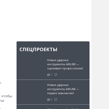
СПЕЦПРОЕКТЫ
Новые ударные
инструменты AIRLINE —
оценивает профессионал!
1
,
Новые ударные
инструменты AIRLINE —
х
первое знакомство!
, чтобы
2
ети