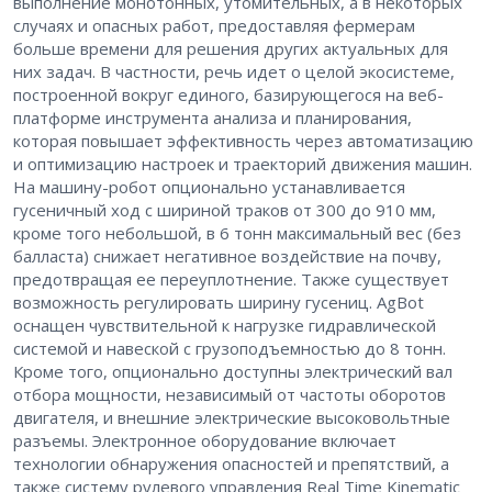
выполнение монотонных, утомительных, а в некоторых
случаях и опасных работ, предоставляя фермерам
больше времени для решения других актуальных для
них задач. В частности, речь идет о целой экосистеме,
построенной вокруг единого, базирующегося на веб-
платформе инструмента анализа и планирования,
которая повышает эффективность через автоматизацию
и оптимизацию настроек и траекторий движения машин.
На машину-робот опционально устанавливается
гусеничный ход с шириной траков от 300 до 910 мм,
кроме того небольшой, в 6 тонн максимальный вес (без
балласта) снижает негативное воздействие на почву,
предотвращая ее переуплотнение. Также существует
возможность регулировать ширину гусениц. AgBot
оснащен чувствительной к нагрузке гидравлической
системой и навеской с грузоподъемностью до 8 тонн.
Кроме того, опционально доступны электрический вал
отбора мощности, независимый от частоты оборотов
двигателя, и внешние электрические высоковольтные
разъемы. Электронное оборудование включает
технологии обнаружения опасностей и препятствий, а
также систему рулевого управления Real Time Kinematic