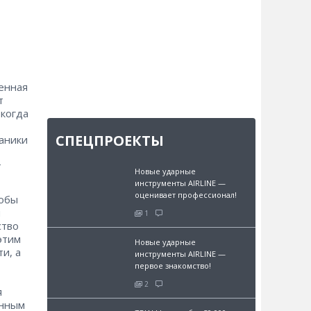
енная
т
 когда
СПЕЦПРОЕКТЫ
аники
т
Новые ударные
инструменты AIRLINE —
оценивает профессионал!
тобы
и
1
ство
этим
Новые ударные
и, а
инструменты AIRLINE —
первое знакомство!
2
я
анным