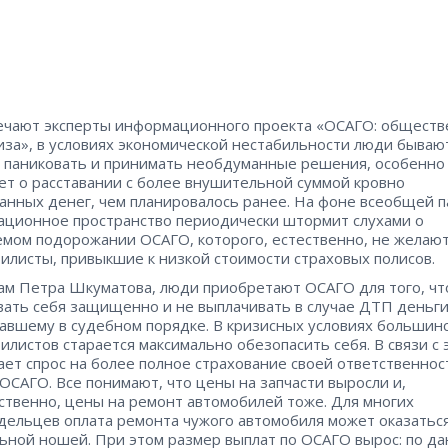
ечают эксперты информационного проекта «ОСАГО: обществ
иза», в условиях экономической нестабильности люди бываю
 паниковать и принимать необдуманные решения, особенно
ет о расставании с более внушительной суммой кровно
анных денег, чем планировалось ранее. На фоне всеобщей п
ционное пространство периодически штормит слухами о
мом подорожании ОСАГО, которого, естественно, не желаю
илисты, привыкшие к низкой стоимости страховых полисов.
ам Петра Шкуматова, люди приобретают ОСАГО для того, ч
вать себя защищенно и не выплачивать в случае ДТП деньг
авшему в судебном порядке. В кризисных условиях большин
илистов старается максимально обезопасить себя. В связи с 
ает спрос на более полное страхование своей ответственност
ОСАГО. Все понимают, что цены на запчасти выросли и,
ственно, цены на ремонт автомобилей тоже. Для многих
дельцев оплата ремонта чужого автомобиля может оказатьс
ьной ношей. При этом размер выплат по ОСАГО вырос: по д