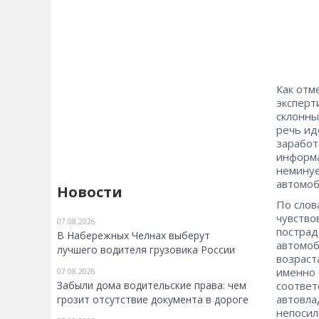
Как отм
эксперт
склонны
речь ид
заработ
информа
неминуе
автомоб
Новости
По слов
чувство
07.08.2026
пострад
В Набережных Челнах выберут
автомоб
лучшего водителя грузовика России
возраст
именно 
07.08.2026
Забыли дома водительские права: чем
соответ
автовла
грозит отсутствие документа в дороге
непосил