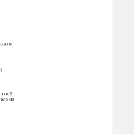
зка на
!
 в ней
хало из