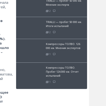
TRIALLI — пробег 50 000 км.
ачала
Мнение эксперта
тей,
2
ов
TRIALLI — пробег 50 000 км.
Итоги испытаний
2
о
%).
а
Компрессоры ТОЛВО. 126
пошло
000 км. Мнения экспертов
 –
1
Компрессоры ТОЛВО.
но,
Пробег 126 000 км. Отчет
матова,
испытаний
ый
1
ющее
О
ыт