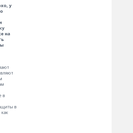
хо, у
ло
и
ку
е на
ть
пы
мают
авляют
м
ам
%
е в
ащиты в
 как