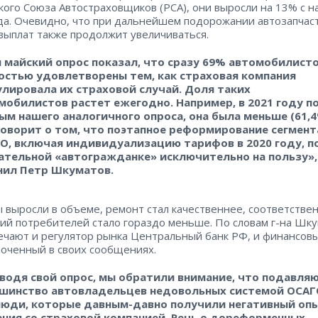
кого Союза Автостраховщиков (РСА), они выросли на 13% с н
да. Очевидно, что при дальнейшем подорожании автозапчас
выплат также продолжит увеличиваться.
 майский опрос показал, что сразу 69% автомобилист
остью удовлетворены тем, как страховая компания
улировала их страховой случай. Доля таких
мобилистов растет ежегодно. Например, в 2021 году п
ым нашего аналогичного опроса, она была меньше (61,4
говорит о том, что поэтапное реформирование сегмент
О, включая индивидуализацию тарифов в 2020 году, 
ательной «автогражданке» исключительно на пользу»,
нил Петр Шкуматов.
 выросли в объеме, ремонт стал качественнее, соответствен
ий потребителей стало гораздо меньше. По словам г-на Шку
ечают и регулятор рынка Центральный банк РФ, и финансов
оченный в своих сообщениях.
водя свой опрос, мы обратили внимание, что подавля
шинство автовладельцев недовольных системой ОСАГ
люди, которые давным-давно получили негативный оп
ния со страховой компанией. Речь о дореформенных