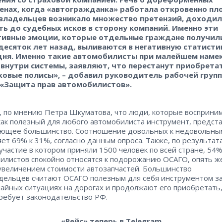
енах, когда «автогражданка» работала откровенно пло
владельцев возникало множество претензий, доходи
ть до судебных исков в сторону компаний. Именно эти
тивные эмоции, которые отдельные граждане получил
десяток лет назад, выливаются в негативную статисти
дня. Именно такие автомобилисты при малейшем намек
 внутри системы, заявляют, что перестанут приобрета
ховые полисы», – добавил руководитель рабочей груп
«Защита прав автомобилистов».
, по мнению Петра Шкуматова, что люди, которые восприни
ак полезный для любого автомобилиста инструмент, предст
яющее большинство. Соотношение довольных к недовольны
яет 69% к 31%, согласно данным опроса. Также, по результат
 участие в котором приняли 1500 человек по всей стране, 54
илистов спокойно относятся к подорожанию ОСАГО, опять ж
 увеличением стоимости автозапчастей. Большинство
дельцев считают ОСАГО полезным для себя инструментом з
айных ситуациях на дорогах и продолжают его приобретать,
требует законодательство РФ.
«Рейс» теперь в Telegram