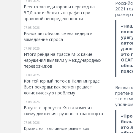
07.08.2026
Российс
Реестр экспедиторов и переход на
2021 го
ЭПД: как избежать штрафов при
размер 
правовой неопределенности
«Наш
07.08.2026
полн
Рынок автобусов: смена лидера и
урег
замедление спроса
авто
данн
07.08.2026
Это 
Итоги рейда на трассе М-5: какие
ОСАГ
нарушения выявили у международных
обяз
перевозчиков
пояс
07.08.2026
Контейнерный поток в Калининграде
бьет рекорды: как регион решает
Выплаты
логистическую проблему
претенз
это отм
07.08.2026
уполном
В пункте пропуска Кяхта изменят
схему движения грузового транспорта
«Про
боль
07.08.2026
это 
Кризис на топливном рынке: как
обще