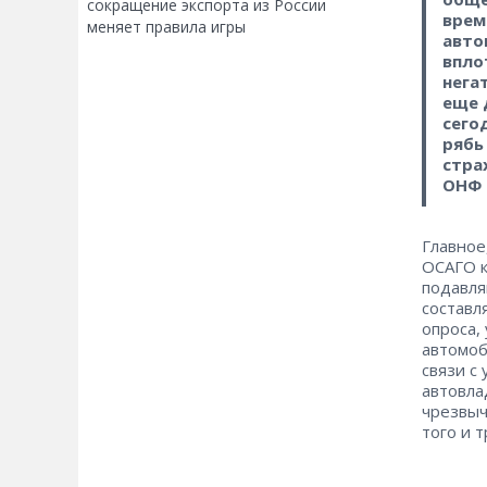
сокращение экспорта из России
врем
меняет правила игры
авто
впло
нега
еще 
сего
рябь
стра
ОНФ 
Главное
ОСАГО к
подавл
составл
опроса,
автомоб
связи с
автовла
чрезвыч
того и 