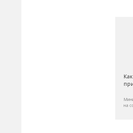
Как
при
Мини
на с