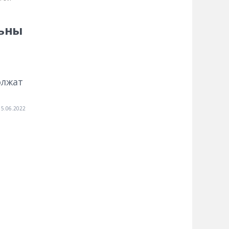
льны
олжат
15.06.2022