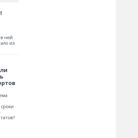
!
 в ней
хало из
 ли
ь
ертов
ема
 сроки
»
ьтатов?