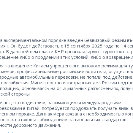
 в экспериментальном порядке введен безвизовый режим в
сиян. Он будет действовать с 15 сентября 2025 года по 14 с
да. В дальнейшем власти КНР проанализируют турпоток в ст
решение либо о продлении этих условий, либо о возвращени
я на введение Китаем упрощенного визового режима для т
сменов, профессиональные российские водители, осуществ
родные автомобильные перевозки, не попали под действие
 послабления. Министерство иностранных дел России подтв
позицию, основываясь на официальных разъяснениях, полу
йской стороны.
ачает, что водителям, занимающимся международными
ревозками в Китай, потребуется продолжать получать визы в
ленном порядке. Данная мера связана с необходимостью ко
онных потоков и соблюдением национальных стандартов
ности дорожного движения.