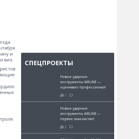
ъезда
ентября
рану и
и виз.
СПЕЦПРОЕКТЫ
уристов
ляющие
Новые ударные
инструменты AIRLINE —
ердило
оценивает профессионал!
ченных
1
Новые ударные
инструменты AIRLINE —
нтроля
первое знакомство!
2