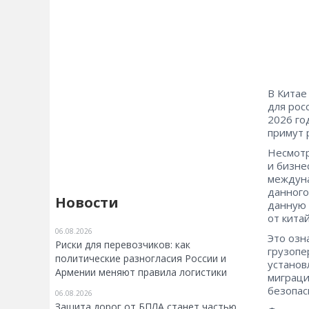
В Китае
для рос
2026 го
примут 
Несмотр
и бизне
междуна
данного
Новости
данную 
от кита
06.08.2026
Это озн
Риски для перевозчиков: как
грузопе
политические разногласия России и
установ
Армении меняют правила логистики
миграци
безопас
06.08.2026
Защита дорог от БПЛА станет частью