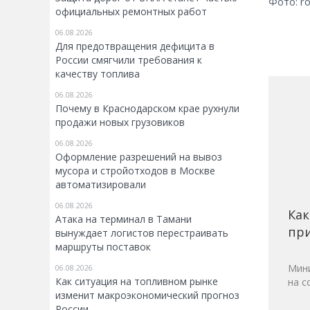
Фото: r
официальных ремонтных работ
06.08.2026
Для предотвращения дефицита в
России смягчили требования к
качеству топлива
06.08.2026
Почему в Краснодарском крае рухнули
продажи новых грузовиков
06.08.2026
Оформление разрешений на вывоз
мусора и стройотходов в Москве
автоматизировали
06.08.2026
Как
Атака на терминал в Тамани
при
вынуждает логистов перестраивать
маршруты поставок
Мини
06.08.2026
Как ситуация на топливном рынке
на с
изменит макроэкономический прогноз
России