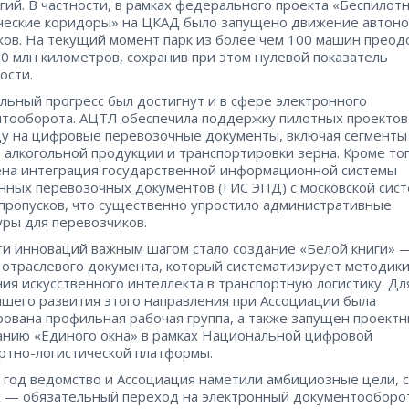
гий. В частности, в рамках федерального проекта «Беспилот
ческие коридоры» на ЦКАД было запущено движение автон
ков. На текущий момент парк из более чем 100 машин преод
0 млн километров, сохранив при этом нулевой показатель
ости.
льный прогресс был достигнут и в сфере электронного
тооборота. АЦТЛ обеспечила поддержку пилотных проектов
у на цифровые перевозочные документы, включая сегменты
 алкогольной продукции и транспортировки зерна. Кроме тог
на интеграция государственной информационной системы
нных перевозочных документов (ГИС ЭПД) с московской сис
пропусков, что существенно упростило административные
ры для перевозчиков.
ти инноваций важным шагом стало создание «Белой книги» 
 отраслевого документа, который систематизирует методик
ия искусственного интеллекта в транспортную логистику. Дл
шего развития этого направления при Ассоциации была
ована профильная рабочая группа, а также запущен проект
анию «Единого окна» в рамках Национальной цифровой
ртно-логистической платформы.
 год ведомство и Ассоциация наметили амбициозные цели, 
 — обязательный переход на электронный документооборо