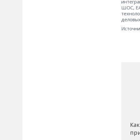
интегра
ШОС, ЕА
техноло
деловых
Источни
Как
при