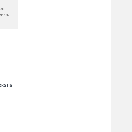
ов
ики.
зка на
!