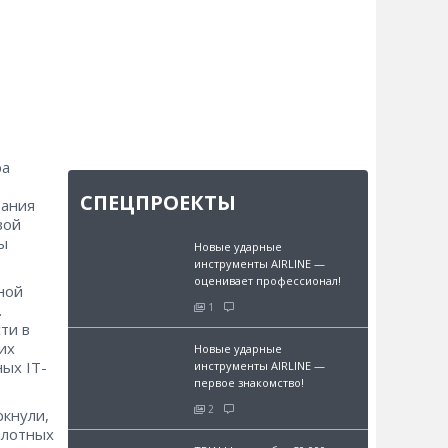
ра
СПЕЦПРОЕКТЫ
дания
вой
ы
Новые ударные
инструменты AIRLINE —
оценивает профессионал!
ной
1
.
ти в
их
Новые ударные
ых IT-
инструменты AIRLINE —
первое знакомство!
2
кнули,
илотных