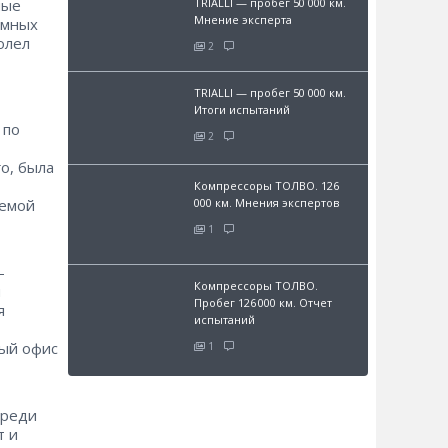
TRIALLI — пробег 50 000 км.
ные
Мнение эксперта
омных
олел
2
TRIALLI — пробег 50 000 км.
Итоги испытаний
 по
2
о, была
Компрессоры ТОЛВО. 126
000 км. Мнения экспертов
темой
1
—
Компрессоры ТОЛВО.
и
Пробег 126 000 км. Отчет
я
испытаний
ный офис
1
среди
т и