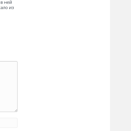
 в ней
хало из