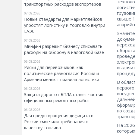
техноло
транспортных расходов экспортеров
логисти
грузови
07.08.2026
свыше 1
Новые стандарты для маркетплейсов
аварийн
упростят логистику и торговлю внутри
ЕАЭС
Значите
докумен
07.08.2026
переход
Минфин разрешит бизнесу списывать
оборота
расходы на оборону в налоговой базе
проведе
электро
06.08.2026
Риски для перевозчиков: как
выдачи 
процеду
политические разногласия России и
Армении меняют правила логистики
В облас
первого
06.08.2026
внедрен
Защита дорог от БПЛА станет частью
дальней
официальных ремонтных работ
сформир
06.08.2026
по созд
Для предотвращения дефицита в
транспо
России смягчили требования к
На 2026
качеству топлива
которых