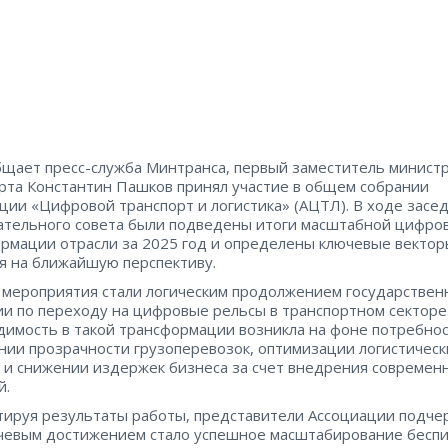
бщает пресс-служба Минтранса, первый заместитель минист
рта Константин Пашков принял участие в общем собрании
ции «Цифровой транспорт и логистика» (АЦТЛ). В ходе засе
тельного совета были подведены итоги масштабной цифро
рмации отрасли за 2025 год и определены ключевые вектор
я на ближайшую перспективу.
мероприятия стали логическим продолжением государствен
ии по переходу на цифровые рельсы в транспортном секторе
имость в такой трансформации возникла на фоне потребнос
ии прозрачности грузоперевозок, оптимизации логистическ
 и снижении издержек бизнеса за счет внедрения современн
й.
ируя результаты работы, представители Ассоциации подчер
чевым достижением стало успешное масштабирование бесп