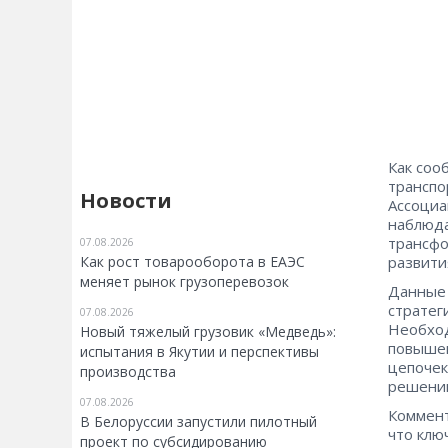
Как соо
транспо
Новости
Ассоциа
наблюда
трансфо
07.08.2026
Как рост товарооборота в ЕАЭС
развити
меняет рынок грузоперевозок
Данные 
стратег
07.08.2026
Необход
Новый тяжелый грузовик «Медведь»:
повышен
испытания в Якутии и перспективы
цепочек
производства
решени
07.08.2026
Коммент
В Белоруссии запустили пилотный
что клю
проект по субсидированию