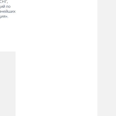
СНГ,
ций по
упнейших
ия».
и