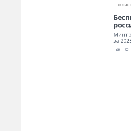
логист
Бесп
росс
Минтр
за 202