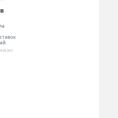
 в
ла
оставок
ай.
18.08.2021