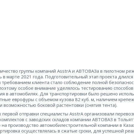
ичество группы компаний AsstrA и АВТОВАЗа в пилотном ре
ь в марте 2021 года. Подготовительный этап проекта длился
 требованием клиента стало соблюдение полной безопаснос
 поэтому особое внимание уделялось тестированию способов
ия в автомобилях. Для транспортировки было решено испол
тные еврофуры с объемом кузова 82 куб. м, наличием крепе
и возможностью боковой растентовки (снятия тента).
х первой отправки специалисты AsstrA организовали перевоз
омплектов с заводских складов компании АВТОВАЗ в Тольят
 на производство автомобилестроительной компании в Каза
ртировка осуществлялась в сжатые сроки, для успешной ре