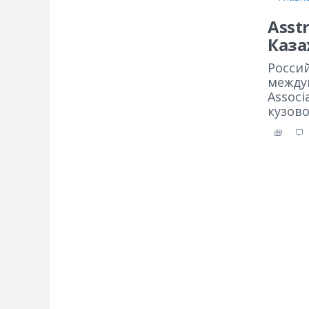
Asst
Каза
Росси
между
Associ
кузово