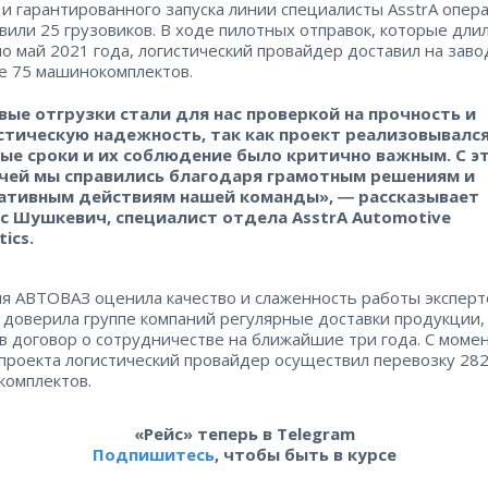
 и гарантированного запуска линии специалисты AsstrA опер
вили 25 грузовиков. В ходе пилотных отправок, которые длил
по май 2021 года, логистический провайдер доставил на заво
е 75 машинокомплектов.
вые отгрузки стали для нас проверкой на прочность и
стическую надежность, так как проект реализовывался
ые сроки и их соблюдение было критично важным. С э
чей мы справились благодаря грамотным решениям и
ативным действиям нашей команды», ― рассказывает
с Шушкевич, специалист отдела AsstrA Automotive
tics.
я АВТОВАЗ оценила качество и слаженность работы эксперт
и доверила группе компаний регулярные доставки продукции,
в договор о сотрудничестве на ближайшие три года. С моме
 проекта логистический провайдер осуществил перевозку 28
омплектов.
«Рейс» теперь в Telegram
Подпишитесь
, чтобы быть в курсе