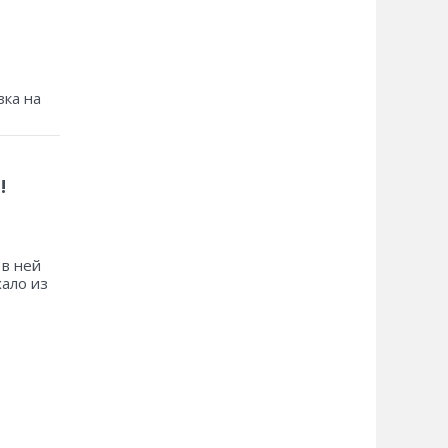
зка на
!
 в ней
хало из