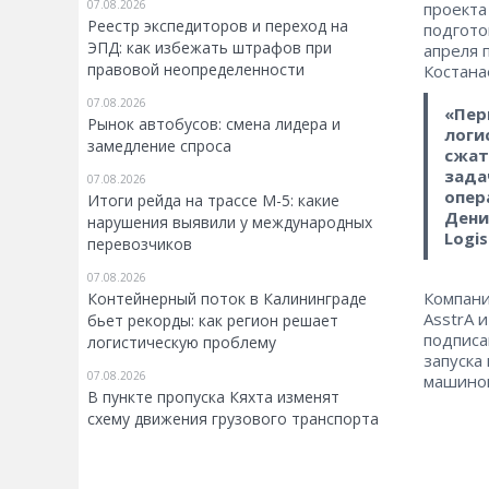
07.08.2026
проекта
Реестр экспедиторов и переход на
подгото
ЭПД: как избежать штрафов при
апреля 
правовой неопределенности
Костана
07.08.2026
«Пер
Рынок автобусов: смена лидера и
логи
замедление спроса
сжат
зада
07.08.2026
опер
Итоги рейда на трассе М-5: какие
Дени
нарушения выявили у международных
Logis
перевозчиков
07.08.2026
Компани
Контейнерный поток в Калининграде
AsstrA 
бьет рекорды: как регион решает
подписа
логистическую проблему
запуска
07.08.2026
машинок
В пункте пропуска Кяхта изменят
схему движения грузового транспорта