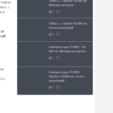
TRIALLI — пробег 50 000 км.
ативно
Мнение эксперта
ись с
д в
2
TRIALLI — пробег 50 000 км.
Итоги испытаний
 в
2
той
Компрессоры ТОЛВО. 126
000 км. Мнения экспертов
1
ов
Компрессоры ТОЛВО.
Пробег 126 000 км. Отчет
нта
испытаний
2
1