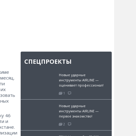
СПЕЦПРОЕКТЫ
жиме
Новые ударные
 месяц.
инструменты AIRLINE —
ти
оценивает профессионал!
 их
1
ьзовать
жных
Новые ударные
инструменты AIRLINE —
ку 46
первое знакомство!
ти и
2
хстане.
ализации