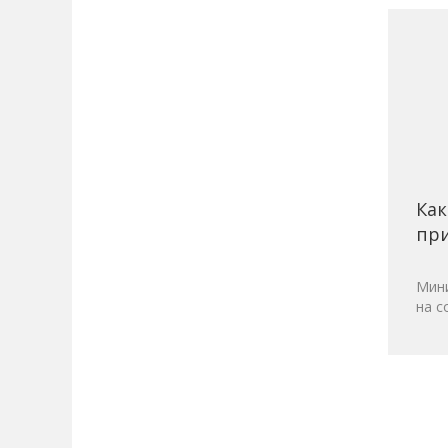
Как
при
Мини
на с